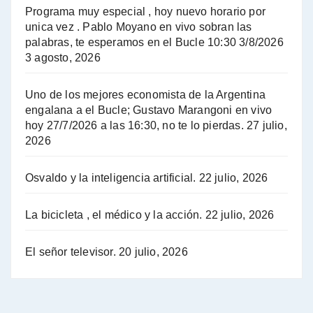
El Bucle News en Radio Gráfica. Bloque 2 . 14.04.24 - Jorge Gres
Programa muy especial , hoy nuevo horario por
unica vez . Pablo Moyano en vivo sobran las
A mayor poder al empresariado le cuesta encontrar resistencia - Jose Urtubey con Jorge Gres
palabras, te esperamos en el Bucle 10:30 3/8/2026
3 agosto, 2026
Hugo Yasky sobre el Impuesto a las grandes fortunas - Hugo Yasky con Jorge Gres
Uno de los mejores economista de la Argentina
Hugo Yasky : Día de la Militancia - Hugo Yasky con Jorge Gres
engalana a el Bucle; Gustavo Marangoni en vivo
hoy 27/7/2026 a las 16:30, no te lo pierdas.
27 julio,
2026
Hugo Yasky opina sobre la reunión de Sergio Massa con el FMI - Hugo Yasky con Jorge Gres
Osvaldo y la inteligencia artificial.
22 julio, 2026
Hugo Yasky sobre la Coordinadora de las Industrias de Productos Alimenticios (COPAL) - Hugo Yasky con Jorge Gres
Pablo Moyano sobre el espionaje: "Estos personajes siniestros han hecho mucho daño" - Pablo Moyano con Jorge Gres
La bicicleta , el médico y la acción.
22 julio, 2026
Pablo Moyano sobre el espionaje: "La AFI era una banda ilícita" - Pablo Moyano con Jorge Gres
El señor televisor.
20 julio, 2026
Pablo Moyano sobre el Día de la Militancia - Pablo Moyano con Jorge Gres