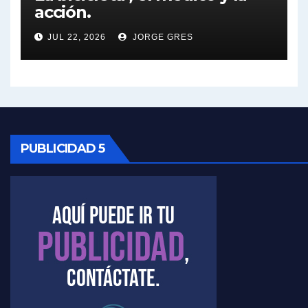
acción.
Nicolás Kreplak , sobre Maradona - Nicolás Kreplak con Jorge Gres
JUL 22, 2026
JORGE GRES
Kreplak , sobre la vacuna contra el Covid-19 - Nicolás Kreplak con Jorge Gres
Kreplak , vacuna e ideología - Nicolás Kreplak con Jorge Gres
Kreplak ,qué vacunas llegarán al país - Nicolás Kreplak con Jorge Gres
Kreplak , cómo se darán los turnos para la vacunación - Nicolás Kreplak con Jorge Gres
PUBLICIDAD 5
Kreplak , la vacunación en contexto de cuidado - Nicolás Kreplak con Jorge Gres
Timerman : " Cristina está enojada" - Raúl Timerman con Jorge Gres
Timerman, sobre el velatorio de Maradona - Raúl Timerman con Jorge Gres
Timerman, sobre Formosa en cuanto a la pandemia - Raúl Timerman con Jorge Gres