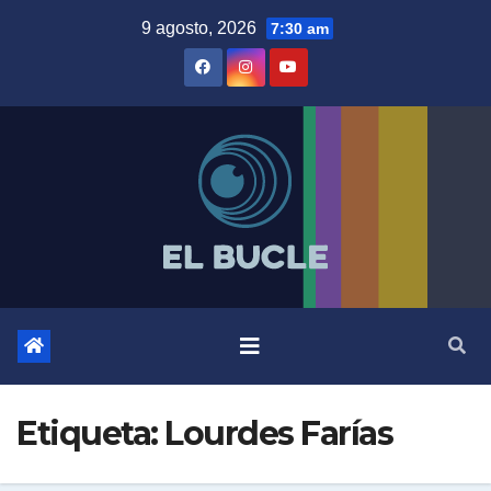
Skip
9 agosto, 2026
7:30 am
to
content
Etiqueta:
Lourdes Farías