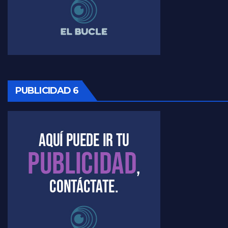
Timerman ,llamativos datos sobre la grieta - Raúl Timerman con Jorge Gres
Timerman: " La gente esta buscando un cambio" - Raúl Timerman con Jorge Gres
Marangoni sobre la negociacion con el FMI - Gustavo Marangoni con Jorge Gres
Marangoni, sobre el ajuste - Gustavo Marangoni con Jorge Gres
PUBLICIDAD 6
Marangoni sobre dispositivo de seguridad en el velatorio de Maradona - Gustavo Marangoni con Jorge Gres
Marangoni sobre el dólar - Gustavo Marangoni con Jorge Gres
Raúl Timerman sobre el acto del FdT en La Plata - Raúl Timerman
Raúl Timerman sobre el funcionamiento del FdT - Raúl Timerman
Raúl Timerman sobre la imagen del Gobierno - Raúl Timerman