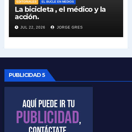
Elio Rossi sobre Maradona - Elio Rossi con Jorge Gres
EDITORIALES
EL BUCLE EN MEDIOS
La bicicleta , el médico y la
acción.
Nicolás Kreplak , sobre Maradona - Nicolás Kreplak con Jorge Gres
JUL 22, 2026
JORGE GRES
Kreplak , sobre la vacuna contra el Covid-19 - Nicolás Kreplak con Jorge Gres
Kreplak , vacuna e ideología - Nicolás Kreplak con Jorge Gres
Kreplak ,qué vacunas llegarán al país - Nicolás Kreplak con Jorge Gres
Kreplak , cómo se darán los turnos para la vacunación - Nicolás Kreplak con Jorge Gres
PUBLICIDAD 5
Kreplak , la vacunación en contexto de cuidado - Nicolás Kreplak con Jorge Gres
Timerman : " Cristina está enojada" - Raúl Timerman con Jorge Gres
Timerman, sobre el velatorio de Maradona - Raúl Timerman con Jorge Gres