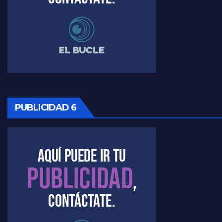
Timerman, sobre Formosa en cuanto a la pandemia - Raúl Timerman con Jorge Gres
Timerman ,llamativos datos sobre la grieta - Raúl Timerman con Jorge Gres
Timerman: " La gente esta buscando un cambio" - Raúl Timerman con Jorge Gres
Marangoni sobre la negociacion con el FMI - Gustavo Marangoni con Jorge Gres
Marangoni, sobre el ajuste - Gustavo Marangoni con Jorge Gres
PUBLICIDAD 6
Marangoni sobre dispositivo de seguridad en el velatorio de Maradona - Gustavo Marangoni con Jorge Gres
Marangoni sobre el dólar - Gustavo Marangoni con Jorge Gres
Raúl Timerman sobre el acto del FdT en La Plata - Raúl Timerman
Raúl Timerman sobre el funcionamiento del FdT - Raúl Timerman