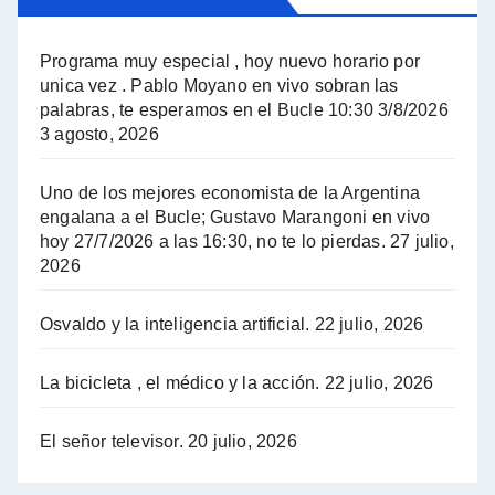
El Bucle News en Radio Gráfica. Bloque 2 . 14.04.24 - Jorge Gres
Programa muy especial , hoy nuevo horario por
unica vez . Pablo Moyano en vivo sobran las
A mayor poder al empresariado le cuesta encontrar resistencia - Jose Urtubey con Jorge Gres
palabras, te esperamos en el Bucle 10:30 3/8/2026
3 agosto, 2026
Hugo Yasky sobre el Impuesto a las grandes fortunas - Hugo Yasky con Jorge Gres
Uno de los mejores economista de la Argentina
Hugo Yasky : Día de la Militancia - Hugo Yasky con Jorge Gres
engalana a el Bucle; Gustavo Marangoni en vivo
hoy 27/7/2026 a las 16:30, no te lo pierdas.
27 julio,
2026
Hugo Yasky opina sobre la reunión de Sergio Massa con el FMI - Hugo Yasky con Jorge Gres
Osvaldo y la inteligencia artificial.
22 julio, 2026
Hugo Yasky sobre la Coordinadora de las Industrias de Productos Alimenticios (COPAL) - Hugo Yasky con Jorge Gres
Pablo Moyano sobre el espionaje: "Estos personajes siniestros han hecho mucho daño" - Pablo Moyano con Jorge Gres
La bicicleta , el médico y la acción.
22 julio, 2026
Pablo Moyano sobre el espionaje: "La AFI era una banda ilícita" - Pablo Moyano con Jorge Gres
El señor televisor.
20 julio, 2026
Pablo Moyano sobre el Día de la Militancia - Pablo Moyano con Jorge Gres