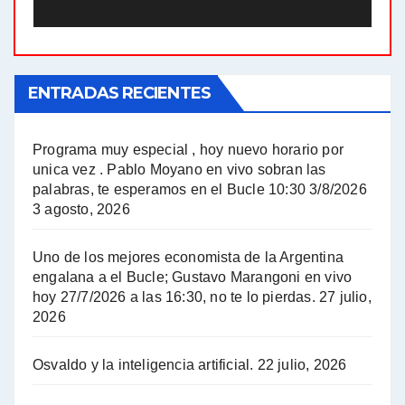
El Bucle News en Radio Gráfica. Bloque 2 . 21.04.24 - Jorge Gres
El Bucle News en Radio Gráfica. Bloque 1 . 21.04.24 - Jorge Gres
ENTRADAS RECIENTES
El Bucle News en Radio Gráfica. Bloque 1 . 14.04.24 - Jorge Gres
El Bucle News en Radio Gráfica. Bloque 2 . 14.04.24 - Jorge Gres
Programa muy especial , hoy nuevo horario por
unica vez . Pablo Moyano en vivo sobran las
A mayor poder al empresariado le cuesta encontrar resistencia - Jose Urtubey con Jorge Gres
palabras, te esperamos en el Bucle 10:30 3/8/2026
3 agosto, 2026
Hugo Yasky sobre el Impuesto a las grandes fortunas - Hugo Yasky con Jorge Gres
Uno de los mejores economista de la Argentina
Hugo Yasky : Día de la Militancia - Hugo Yasky con Jorge Gres
engalana a el Bucle; Gustavo Marangoni en vivo
hoy 27/7/2026 a las 16:30, no te lo pierdas.
27 julio,
2026
Hugo Yasky opina sobre la reunión de Sergio Massa con el FMI - Hugo Yasky con Jorge Gres
Osvaldo y la inteligencia artificial.
22 julio, 2026
Hugo Yasky sobre la Coordinadora de las Industrias de Productos Alimenticios (COPAL) - Hugo Yasky con Jorge Gres