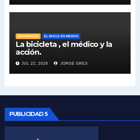
José Urtubey y la posible reactivación económica - José Urtubey con Jorge Gres
José Urtubey sobre la posibilidad de una candidatura - José Urtubey con Jorge Gres
Elio Rossi sobre Maradona - Elio Rossi con Jorge Gres
EDITORIALES
EL BUCLE EN MEDIOS
La bicicleta , el médico y la
acción.
Nicolás Kreplak , sobre Maradona - Nicolás Kreplak con Jorge Gres
JUL 22, 2026
JORGE GRES
Kreplak , sobre la vacuna contra el Covid-19 - Nicolás Kreplak con Jorge Gres
Kreplak , vacuna e ideología - Nicolás Kreplak con Jorge Gres
Kreplak ,qué vacunas llegarán al país - Nicolás Kreplak con Jorge Gres
Kreplak , cómo se darán los turnos para la vacunación - Nicolás Kreplak con Jorge Gres
PUBLICIDAD 5
Kreplak , la vacunación en contexto de cuidado - Nicolás Kreplak con Jorge Gres