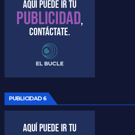
Timerman : " Cristina está enojada" - Raúl Timerman con Jorge Gres
Timerman, sobre el velatorio de Maradona - Raúl Timerman con Jorge Gres
Timerman, sobre Formosa en cuanto a la pandemia - Raúl Timerman con Jorge Gres
Timerman ,llamativos datos sobre la grieta - Raúl Timerman con Jorge Gres
Timerman: " La gente esta buscando un cambio" - Raúl Timerman con Jorge Gres
Marangoni sobre la negociacion con el FMI - Gustavo Marangoni con Jorge Gres
Marangoni, sobre el ajuste - Gustavo Marangoni con Jorge Gres
PUBLICIDAD 6
Marangoni sobre dispositivo de seguridad en el velatorio de Maradona - Gustavo Marangoni con Jorge Gres
Marangoni sobre el dólar - Gustavo Marangoni con Jorge Gres