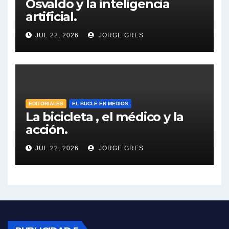
Osvaldo y la inteligencia
artificial.
Dalbón sobre el impuesto a la riqueza - Gregorio Dalbon con Jorge Gres
JUL 22, 2026
JORGE GRES
José Urtubey y la posible reactivación económica - José Urtubey con Jorge Gres
José Urtubey sobre la posibilidad de una candidatura - José Urtubey con Jorge Gres
Elio Rossi sobre Maradona - Elio Rossi con Jorge Gres
EDITORIALES
EL BUCLE EN MEDIOS
La bicicleta , el médico y la
acción.
Nicolás Kreplak , sobre Maradona - Nicolás Kreplak con Jorge Gres
JUL 22, 2026
JORGE GRES
Kreplak , sobre la vacuna contra el Covid-19 - Nicolás Kreplak con Jorge Gres
Kreplak , vacuna e ideología - Nicolás Kreplak con Jorge Gres
Kreplak ,qué vacunas llegarán al país - Nicolás Kreplak con Jorge Gres
Kreplak , cómo se darán los turnos para la vacunación - Nicolás Kreplak con Jorge Gres