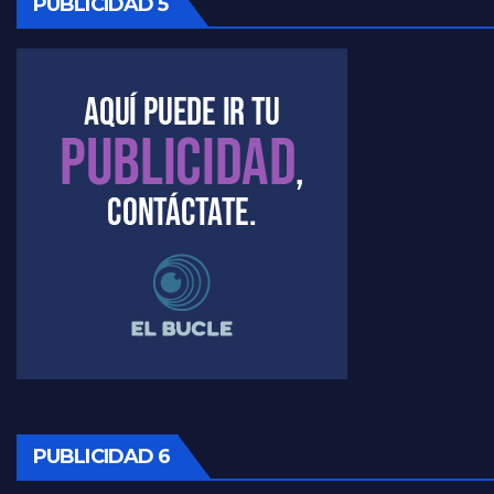
PUBLICIDAD 5
Kreplak , la vacunación en contexto de cuidado - Nicolás Kreplak con Jorge Gres
Timerman : " Cristina está enojada" - Raúl Timerman con Jorge Gres
Timerman, sobre el velatorio de Maradona - Raúl Timerman con Jorge Gres
Timerman, sobre Formosa en cuanto a la pandemia - Raúl Timerman con Jorge Gres
Timerman ,llamativos datos sobre la grieta - Raúl Timerman con Jorge Gres
Timerman: " La gente esta buscando un cambio" - Raúl Timerman con Jorge Gres
Marangoni sobre la negociacion con el FMI - Gustavo Marangoni con Jorge Gres
Marangoni, sobre el ajuste - Gustavo Marangoni con Jorge Gres
PUBLICIDAD 6