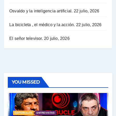
Osvaldo y la inteligencia artificial.
22 julio, 2026
Hugo Yasky sobre la Coordinadora de las Industrias de Productos Alimenticios (COPAL) - Hugo Yasky con Jorge Gres
Pablo Moyano sobre el espionaje: "Estos personajes siniestros han hecho mucho daño" - Pablo Moyano con Jorge Gres
La bicicleta , el médico y la acción.
22 julio, 2026
Pablo Moyano sobre el espionaje: "La AFI era una banda ilícita" - Pablo Moyano con Jorge Gres
El señor televisor.
20 julio, 2026
Pablo Moyano sobre el Día de la Militancia - Pablo Moyano con Jorge Gres
Pablo Moyano :" La bandera del sindicalismo fue siempre pelear contra las políticas del FMI" - Pablo Moyano con Jorge Gres
Actualidad con Raúl Timerman - Raúl Timerman con Jorge Gres
YOU MISSED
Raúl Timerman: sobre la defensa de los Senadores de JxC al acuerdo con el FMI - Raúl Timerman con Jorge Gres
Roberto Salvarezza: debate sobre las vacunas - Roberto Salvarezza con Jorge Gres
EDITORIALES
ENTREVISTAS
Salvarezza : la influencia de los Medios de Comunicación en el debate sobre las vacunas - Roberto Salvarezza con Jorge Gres