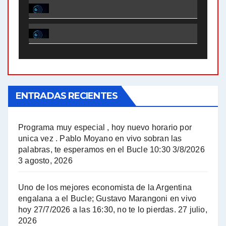
El Bucle News en Radio Gráfica. Bloque 1 . 28.04.24 - Jorge Gres
El Bucle News en Radio Gráfica. Bloque 2 . 21.04.24 - Jorge Gres
El Bucle News en Radio Gráfica. Bloque 1 . 21.04.24 - Jorge Gres
ENTRADAS RECIENTES
El Bucle News en Radio Gráfica. Bloque 1 . 14.04.24 - Jorge Gres
El Bucle News en Radio Gráfica. Bloque 2 . 14.04.24 - Jorge Gres
Programa muy especial , hoy nuevo horario por
unica vez . Pablo Moyano en vivo sobran las
A mayor poder al empresariado le cuesta encontrar resistencia - Jose Urtubey con Jorge Gres
palabras, te esperamos en el Bucle 10:30 3/8/2026
3 agosto, 2026
Hugo Yasky sobre el Impuesto a las grandes fortunas - Hugo Yasky con Jorge Gres
Uno de los mejores economista de la Argentina
Hugo Yasky : Día de la Militancia - Hugo Yasky con Jorge Gres
engalana a el Bucle; Gustavo Marangoni en vivo
hoy 27/7/2026 a las 16:30, no te lo pierdas.
27 julio,
2026
Hugo Yasky opina sobre la reunión de Sergio Massa con el FMI - Hugo Yasky con Jorge Gres