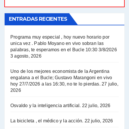
El Bucle News en Radio Gráfica. Bloque 1 . 21.04.24 - Jorge Gres
ENTRADAS RECIENTES
El Bucle News en Radio Gráfica. Bloque 1 . 14.04.24 - Jorge Gres
El Bucle News en Radio Gráfica. Bloque 2 . 14.04.24 - Jorge Gres
Programa muy especial , hoy nuevo horario por
unica vez . Pablo Moyano en vivo sobran las
A mayor poder al empresariado le cuesta encontrar resistencia - Jose Urtubey con Jorge Gres
palabras, te esperamos en el Bucle 10:30 3/8/2026
3 agosto, 2026
Hugo Yasky sobre el Impuesto a las grandes fortunas - Hugo Yasky con Jorge Gres
Uno de los mejores economista de la Argentina
Hugo Yasky : Día de la Militancia - Hugo Yasky con Jorge Gres
engalana a el Bucle; Gustavo Marangoni en vivo
hoy 27/7/2026 a las 16:30, no te lo pierdas.
27 julio,
2026
Hugo Yasky opina sobre la reunión de Sergio Massa con el FMI - Hugo Yasky con Jorge Gres
Osvaldo y la inteligencia artificial.
22 julio, 2026
Hugo Yasky sobre la Coordinadora de las Industrias de Productos Alimenticios (COPAL) - Hugo Yasky con Jorge Gres
Pablo Moyano sobre el espionaje: "Estos personajes siniestros han hecho mucho daño" - Pablo Moyano con Jorge Gres
La bicicleta , el médico y la acción.
22 julio, 2026