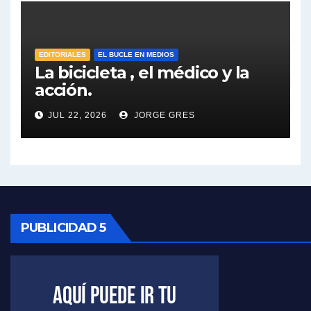
José Urtubey sobre la posibilidad de una candidatura - José Urtubey con Jorge Gres
Elio Rossi sobre Maradona - Elio Rossi con Jorge Gres
EDITORIALES
EL BUCLE EN MEDIOS
La bicicleta , el médico y la
acción.
Nicolás Kreplak , sobre Maradona - Nicolás Kreplak con Jorge Gres
JUL 22, 2026
JORGE GRES
Kreplak , sobre la vacuna contra el Covid-19 - Nicolás Kreplak con Jorge Gres
Kreplak , vacuna e ideología - Nicolás Kreplak con Jorge Gres
Kreplak ,qué vacunas llegarán al país - Nicolás Kreplak con Jorge Gres
Kreplak , cómo se darán los turnos para la vacunación - Nicolás Kreplak con Jorge Gres
PUBLICIDAD 5
Kreplak , la vacunación en contexto de cuidado - Nicolás Kreplak con Jorge Gres
Timerman : " Cristina está enojada" - Raúl Timerman con Jorge Gres