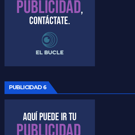
Timerman, sobre el velatorio de Maradona - Raúl Timerman con Jorge Gres
Timerman, sobre Formosa en cuanto a la pandemia - Raúl Timerman con Jorge Gres
Timerman ,llamativos datos sobre la grieta - Raúl Timerman con Jorge Gres
Timerman: " La gente esta buscando un cambio" - Raúl Timerman con Jorge Gres
Marangoni sobre la negociacion con el FMI - Gustavo Marangoni con Jorge Gres
Marangoni, sobre el ajuste - Gustavo Marangoni con Jorge Gres
PUBLICIDAD 6
Marangoni sobre dispositivo de seguridad en el velatorio de Maradona - Gustavo Marangoni con Jorge Gres
Marangoni sobre el dólar - Gustavo Marangoni con Jorge Gres
Raúl Timerman sobre el acto del FdT en La Plata - Raúl Timerman