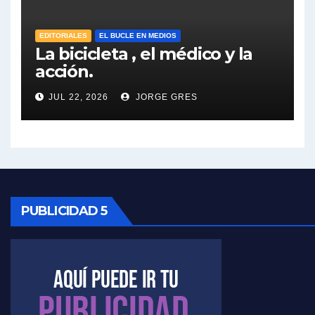
Elio Rossi sobre Maradona - Elio Rossi con Jorge Gres
EDITORIALES
EL BUCLE EN MEDIOS
La bicicleta , el médico y la
acción.
Nicolás Kreplak , sobre Maradona - Nicolás Kreplak con Jorge Gres
JUL 22, 2026
JORGE GRES
Kreplak , sobre la vacuna contra el Covid-19 - Nicolás Kreplak con Jorge Gres
Kreplak , vacuna e ideología - Nicolás Kreplak con Jorge Gres
Kreplak ,qué vacunas llegarán al país - Nicolás Kreplak con Jorge Gres
Kreplak , cómo se darán los turnos para la vacunación - Nicolás Kreplak con Jorge Gres
PUBLICIDAD 5
Kreplak , la vacunación en contexto de cuidado - Nicolás Kreplak con Jorge Gres
Timerman : " Cristina está enojada" - Raúl Timerman con Jorge Gres
Timerman, sobre el velatorio de Maradona - Raúl Timerman con Jorge Gres