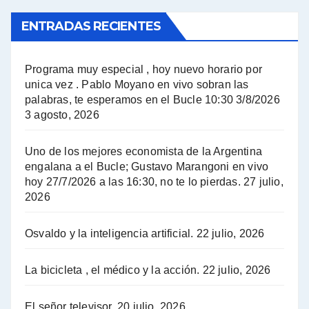
ENTRADAS RECIENTES
El Bucle News en Radio Gráfica. Bloque 1 . 14.04.24 - Jorge Gres
El Bucle News en Radio Gráfica. Bloque 2 . 14.04.24 - Jorge Gres
Programa muy especial , hoy nuevo horario por
unica vez . Pablo Moyano en vivo sobran las
A mayor poder al empresariado le cuesta encontrar resistencia - Jose Urtubey con Jorge Gres
palabras, te esperamos en el Bucle 10:30 3/8/2026
3 agosto, 2026
Hugo Yasky sobre el Impuesto a las grandes fortunas - Hugo Yasky con Jorge Gres
Uno de los mejores economista de la Argentina
Hugo Yasky : Día de la Militancia - Hugo Yasky con Jorge Gres
engalana a el Bucle; Gustavo Marangoni en vivo
hoy 27/7/2026 a las 16:30, no te lo pierdas.
27 julio,
2026
Hugo Yasky opina sobre la reunión de Sergio Massa con el FMI - Hugo Yasky con Jorge Gres
Osvaldo y la inteligencia artificial.
22 julio, 2026
Hugo Yasky sobre la Coordinadora de las Industrias de Productos Alimenticios (COPAL) - Hugo Yasky con Jorge Gres
Pablo Moyano sobre el espionaje: "Estos personajes siniestros han hecho mucho daño" - Pablo Moyano con Jorge Gres
La bicicleta , el médico y la acción.
22 julio, 2026
Pablo Moyano sobre el espionaje: "La AFI era una banda ilícita" - Pablo Moyano con Jorge Gres
El señor televisor.
20 julio, 2026