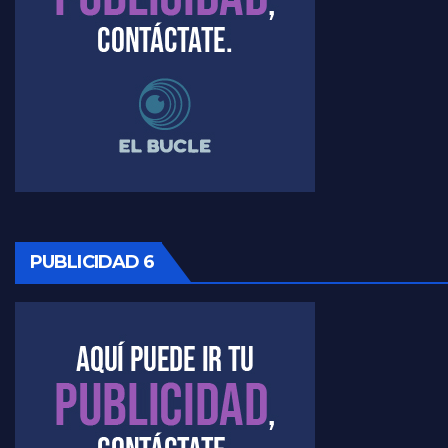
Timerman, sobre Formosa en cuanto a la pandemia - Raúl Timerman con Jorge Gres
Timerman ,llamativos datos sobre la grieta - Raúl Timerman con Jorge Gres
Timerman: " La gente esta buscando un cambio" - Raúl Timerman con Jorge Gres
Marangoni sobre la negociacion con el FMI - Gustavo Marangoni con Jorge Gres
Marangoni, sobre el ajuste - Gustavo Marangoni con Jorge Gres
PUBLICIDAD 6
Marangoni sobre dispositivo de seguridad en el velatorio de Maradona - Gustavo Marangoni con Jorge Gres
Marangoni sobre el dólar - Gustavo Marangoni con Jorge Gres
Raúl Timerman sobre el acto del FdT en La Plata - Raúl Timerman
Raúl Timerman sobre el funcionamiento del FdT - Raúl Timerman