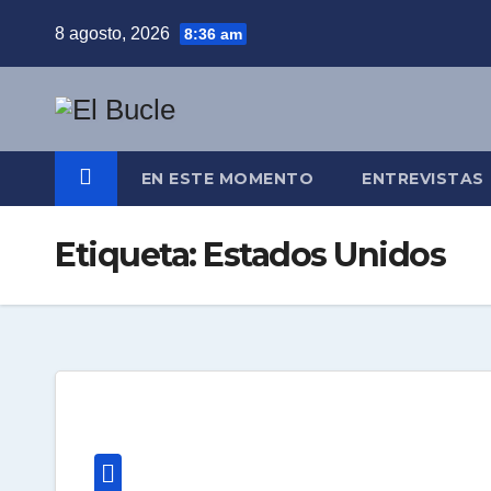
Skip
8 agosto, 2026
8:36 am
to
content
EN ESTE MOMENTO
ENTREVISTAS
Etiqueta:
Estados Unidos