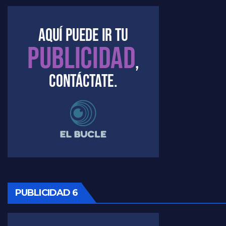
Kreplak , la vacunación en contexto de cuidado - Nicolás Kreplak con Jorge Gres
Timerman : " Cristina está enojada" - Raúl Timerman con Jorge Gres
Timerman, sobre el velatorio de Maradona - Raúl Timerman con Jorge Gres
Timerman, sobre Formosa en cuanto a la pandemia - Raúl Timerman con Jorge Gres
Timerman ,llamativos datos sobre la grieta - Raúl Timerman con Jorge Gres
Timerman: " La gente esta buscando un cambio" - Raúl Timerman con Jorge Gres
Marangoni sobre la negociacion con el FMI - Gustavo Marangoni con Jorge Gres
Marangoni, sobre el ajuste - Gustavo Marangoni con Jorge Gres
PUBLICIDAD 6
Marangoni sobre dispositivo de seguridad en el velatorio de Maradona - Gustavo Marangoni con Jorge Gres