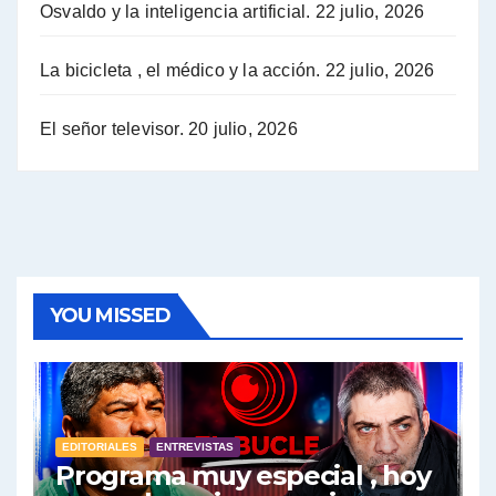
Osvaldo y la inteligencia artificial.
22 julio, 2026
Hugo Yasky sobre la Coordinadora de las Industrias de Productos Alimenticios (COPAL) - Hugo Yasky con Jorge Gres
Pablo Moyano sobre el espionaje: "Estos personajes siniestros han hecho mucho daño" - Pablo Moyano con Jorge Gres
La bicicleta , el médico y la acción.
22 julio, 2026
Pablo Moyano sobre el espionaje: "La AFI era una banda ilícita" - Pablo Moyano con Jorge Gres
El señor televisor.
20 julio, 2026
Pablo Moyano sobre el Día de la Militancia - Pablo Moyano con Jorge Gres
Pablo Moyano :" La bandera del sindicalismo fue siempre pelear contra las políticas del FMI" - Pablo Moyano con Jorge Gres
Actualidad con Raúl Timerman - Raúl Timerman con Jorge Gres
YOU MISSED
Raúl Timerman: sobre la defensa de los Senadores de JxC al acuerdo con el FMI - Raúl Timerman con Jorge Gres
Roberto Salvarezza: debate sobre las vacunas - Roberto Salvarezza con Jorge Gres
EDITORIALES
ENTREVISTAS
Salvarezza : la influencia de los Medios de Comunicación en el debate sobre las vacunas - Roberto Salvarezza con Jorge Gres
Programa muy especial , hoy