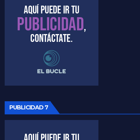
Marangoni sobre el dólar - Gustavo Marangoni con Jorge Gres
Raúl Timerman sobre el acto del FdT en La Plata - Raúl Timerman
Raúl Timerman sobre el funcionamiento del FdT - Raúl Timerman
Raúl Timerman sobre la imagen del Gobierno - Raúl Timerman
Raúl Timerman sobre la oposición
PUBLICIDAD 7