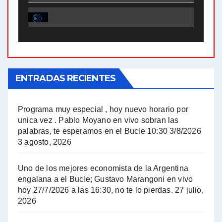
El Bucle News en Radio Gráfica. Bloque 1 . 28.04.24 - Jorge Gres
El Bucle News en Radio Gráfica. Bloque 2 . 21.04.24 - Jorge Gres
El Bucle News en Radio Gráfica. Bloque 1 . 21.04.24 - Jorge Gres
ENTRADAS RECIENTES
El Bucle News en Radio Gráfica. Bloque 1 . 14.04.24 - Jorge Gres
El Bucle News en Radio Gráfica. Bloque 2 . 14.04.24 - Jorge Gres
Programa muy especial , hoy nuevo horario por
unica vez . Pablo Moyano en vivo sobran las
A mayor poder al empresariado le cuesta encontrar resistencia - Jose Urtubey con Jorge Gres
palabras, te esperamos en el Bucle 10:30 3/8/2026
3 agosto, 2026
Hugo Yasky sobre el Impuesto a las grandes fortunas - Hugo Yasky con Jorge Gres
Uno de los mejores economista de la Argentina
Hugo Yasky : Día de la Militancia - Hugo Yasky con Jorge Gres
engalana a el Bucle; Gustavo Marangoni en vivo
hoy 27/7/2026 a las 16:30, no te lo pierdas.
27 julio,
2026
Hugo Yasky opina sobre la reunión de Sergio Massa con el FMI - Hugo Yasky con Jorge Gres