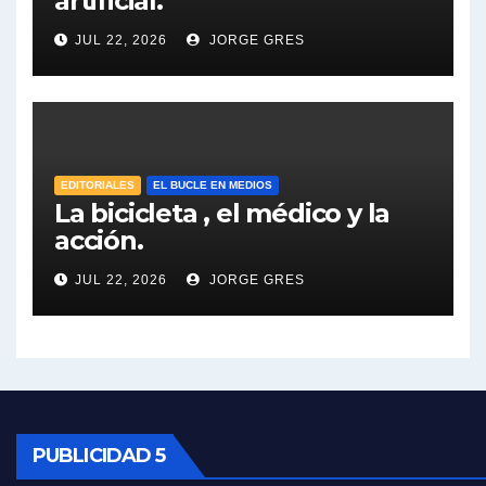
artificial.
Dalbón sobre el impuesto a la riqueza - Gregorio Dalbon con Jorge Gres
JUL 22, 2026
JORGE GRES
José Urtubey y la posible reactivación económica - José Urtubey con Jorge Gres
José Urtubey sobre la posibilidad de una candidatura - José Urtubey con Jorge Gres
Elio Rossi sobre Maradona - Elio Rossi con Jorge Gres
EDITORIALES
EL BUCLE EN MEDIOS
La bicicleta , el médico y la
acción.
Nicolás Kreplak , sobre Maradona - Nicolás Kreplak con Jorge Gres
JUL 22, 2026
JORGE GRES
Kreplak , sobre la vacuna contra el Covid-19 - Nicolás Kreplak con Jorge Gres
Kreplak , vacuna e ideología - Nicolás Kreplak con Jorge Gres
Kreplak ,qué vacunas llegarán al país - Nicolás Kreplak con Jorge Gres
Kreplak , cómo se darán los turnos para la vacunación - Nicolás Kreplak con Jorge Gres
PUBLICIDAD 5