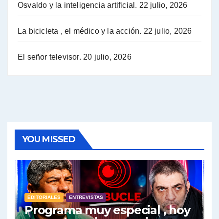
Osvaldo y la inteligencia artificial.
22 julio, 2026
Hugo Yasky sobre la Coordinadora de las Industrias de Productos Alimenticios (COPAL) - Hugo Yasky con Jorge Gres
Pablo Moyano sobre el espionaje: "Estos personajes siniestros han hecho mucho daño" - Pablo Moyano con Jorge Gres
La bicicleta , el médico y la acción.
22 julio, 2026
Pablo Moyano sobre el espionaje: "La AFI era una banda ilícita" - Pablo Moyano con Jorge Gres
El señor televisor.
20 julio, 2026
Pablo Moyano sobre el Día de la Militancia - Pablo Moyano con Jorge Gres
Pablo Moyano :" La bandera del sindicalismo fue siempre pelear contra las políticas del FMI" - Pablo Moyano con Jorge Gres
Actualidad con Raúl Timerman - Raúl Timerman con Jorge Gres
YOU MISSED
Raúl Timerman: sobre la defensa de los Senadores de JxC al acuerdo con el FMI - Raúl Timerman con Jorge Gres
Roberto Salvarezza: debate sobre las vacunas - Roberto Salvarezza con Jorge Gres
EDITORIALES
ENTREVISTAS
Salvarezza : la influencia de los Medios de Comunicación en el debate sobre las vacunas - Roberto Salvarezza con Jorge Gres
Programa muy especial , hoy