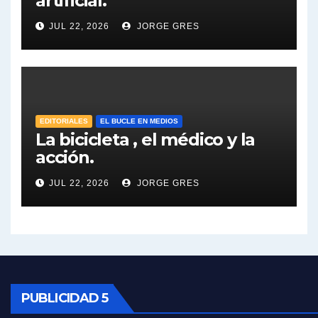
artificial.
Dalbón sobre el impuesto a la riqueza - Gregorio Dalbon con Jorge Gres
JUL 22, 2026
JORGE GRES
José Urtubey y la posible reactivación económica - José Urtubey con Jorge Gres
José Urtubey sobre la posibilidad de una candidatura - José Urtubey con Jorge Gres
Elio Rossi sobre Maradona - Elio Rossi con Jorge Gres
EDITORIALES
EL BUCLE EN MEDIOS
La bicicleta , el médico y la
acción.
Nicolás Kreplak , sobre Maradona - Nicolás Kreplak con Jorge Gres
JUL 22, 2026
JORGE GRES
Kreplak , sobre la vacuna contra el Covid-19 - Nicolás Kreplak con Jorge Gres
Kreplak , vacuna e ideología - Nicolás Kreplak con Jorge Gres
Kreplak ,qué vacunas llegarán al país - Nicolás Kreplak con Jorge Gres
Kreplak , cómo se darán los turnos para la vacunación - Nicolás Kreplak con Jorge Gres
PUBLICIDAD 5