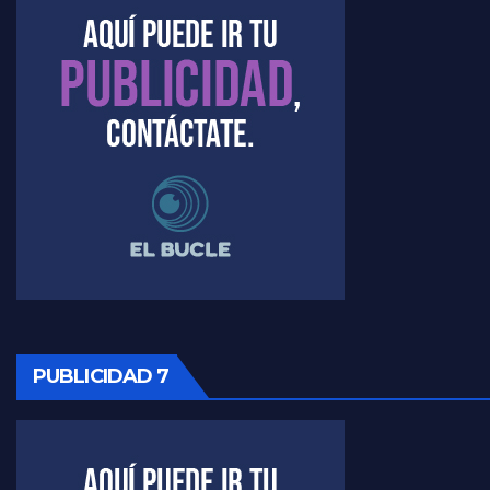
Marangoni sobre el dólar - Gustavo Marangoni con Jorge Gres
Raúl Timerman sobre el acto del FdT en La Plata - Raúl Timerman
Raúl Timerman sobre el funcionamiento del FdT - Raúl Timerman
Raúl Timerman sobre la imagen del Gobierno - Raúl Timerman
Raúl Timerman sobre la oposición
PUBLICIDAD 7