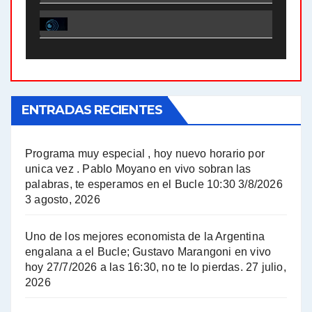
El Bucle News en Radio Gráfica. Bloque 1 . 28.04.24 - Jorge Gres
El Bucle News en Radio Gráfica. Bloque 2 . 21.04.24 - Jorge Gres
El Bucle News en Radio Gráfica. Bloque 1 . 21.04.24 - Jorge Gres
ENTRADAS RECIENTES
El Bucle News en Radio Gráfica. Bloque 1 . 14.04.24 - Jorge Gres
El Bucle News en Radio Gráfica. Bloque 2 . 14.04.24 - Jorge Gres
Programa muy especial , hoy nuevo horario por
unica vez . Pablo Moyano en vivo sobran las
A mayor poder al empresariado le cuesta encontrar resistencia - Jose Urtubey con Jorge Gres
palabras, te esperamos en el Bucle 10:30 3/8/2026
3 agosto, 2026
Hugo Yasky sobre el Impuesto a las grandes fortunas - Hugo Yasky con Jorge Gres
Uno de los mejores economista de la Argentina
Hugo Yasky : Día de la Militancia - Hugo Yasky con Jorge Gres
engalana a el Bucle; Gustavo Marangoni en vivo
hoy 27/7/2026 a las 16:30, no te lo pierdas.
27 julio,
2026
Hugo Yasky opina sobre la reunión de Sergio Massa con el FMI - Hugo Yasky con Jorge Gres