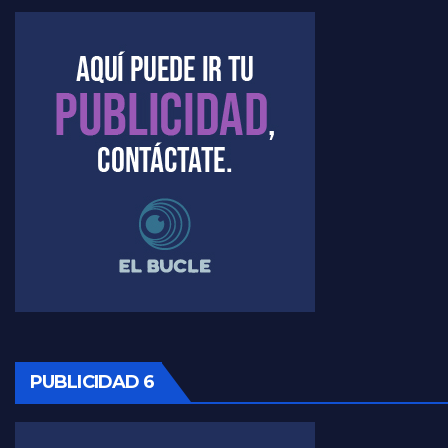
Kreplak , la vacunación en contexto de cuidado - Nicolás Kreplak con Jorge Gres
Timerman : " Cristina está enojada" - Raúl Timerman con Jorge Gres
Timerman, sobre el velatorio de Maradona - Raúl Timerman con Jorge Gres
Timerman, sobre Formosa en cuanto a la pandemia - Raúl Timerman con Jorge Gres
Timerman ,llamativos datos sobre la grieta - Raúl Timerman con Jorge Gres
Timerman: " La gente esta buscando un cambio" - Raúl Timerman con Jorge Gres
Marangoni sobre la negociacion con el FMI - Gustavo Marangoni con Jorge Gres
Marangoni, sobre el ajuste - Gustavo Marangoni con Jorge Gres
PUBLICIDAD 6
Marangoni sobre dispositivo de seguridad en el velatorio de Maradona - Gustavo Marangoni con Jorge Gres