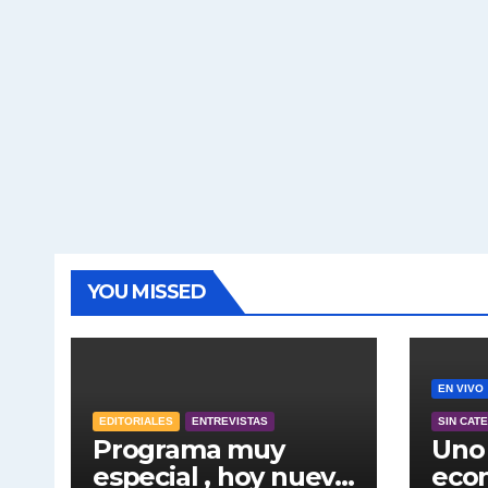
YOU MISSED
EN VIVO
EDITORIALES
ENTREVISTAS
SIN CAT
Programa muy
Uno 
especial , hoy nuevo
econ