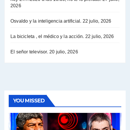
2026
Hugo Yasky opina sobre la reunión de Sergio Massa con el FMI - Hugo Yasky con Jorge Gres
Osvaldo y la inteligencia artificial.
22 julio, 2026
Hugo Yasky sobre la Coordinadora de las Industrias de Productos Alimenticios (COPAL) - Hugo Yasky con Jorge Gres
Pablo Moyano sobre el espionaje: "Estos personajes siniestros han hecho mucho daño" - Pablo Moyano con Jorge Gres
La bicicleta , el médico y la acción.
22 julio, 2026
Pablo Moyano sobre el espionaje: "La AFI era una banda ilícita" - Pablo Moyano con Jorge Gres
El señor televisor.
20 julio, 2026
Pablo Moyano sobre el Día de la Militancia - Pablo Moyano con Jorge Gres
Pablo Moyano :" La bandera del sindicalismo fue siempre pelear contra las políticas del FMI" - Pablo Moyano con Jorge Gres
Actualidad con Raúl Timerman - Raúl Timerman con Jorge Gres
YOU MISSED
Raúl Timerman: sobre la defensa de los Senadores de JxC al acuerdo con el FMI - Raúl Timerman con Jorge Gres
Roberto Salvarezza: debate sobre las vacunas - Roberto Salvarezza con Jorge Gres