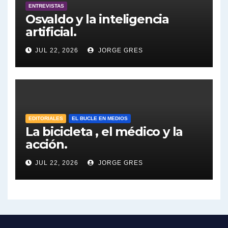
ENTREVISTAS
Dalbón sobre la Cámpora - Gregorio Dalbon con Jorge Gres
Osvaldo y la inteligencia
artificial.
Dalbón sobre el impuesto a la riqueza - Gregorio Dalbon con Jorge Gres
JUL 22, 2026
JORGE GRES
José Urtubey y la posible reactivación económica - José Urtubey con Jorge Gres
José Urtubey sobre la posibilidad de una candidatura - José Urtubey con Jorge Gres
Elio Rossi sobre Maradona - Elio Rossi con Jorge Gres
EDITORIALES
EL BUCLE EN MEDIOS
La bicicleta , el médico y la
acción.
Nicolás Kreplak , sobre Maradona - Nicolás Kreplak con Jorge Gres
JUL 22, 2026
JORGE GRES
Kreplak , sobre la vacuna contra el Covid-19 - Nicolás Kreplak con Jorge Gres
Kreplak , vacuna e ideología - Nicolás Kreplak con Jorge Gres
Kreplak ,qué vacunas llegarán al país - Nicolás Kreplak con Jorge Gres