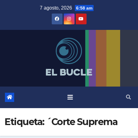
Skip
7 agosto, 2026
6:58 am
to
content
Etiqueta:
´Corte Suprema