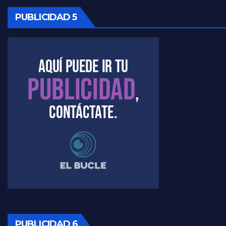
Kreplak , cómo se darán los turnos para la vacunación - Nicolás Kreplak con Jorge Gres
PUBLICIDAD 5
Kreplak , la vacunación en contexto de cuidado - Nicolás Kreplak con Jorge Gres
Timerman : " Cristina está enojada" - Raúl Timerman con Jorge Gres
Timerman, sobre el velatorio de Maradona - Raúl Timerman con Jorge Gres
Timerman, sobre Formosa en cuanto a la pandemia - Raúl Timerman con Jorge Gres
Timerman ,llamativos datos sobre la grieta - Raúl Timerman con Jorge Gres
Timerman: " La gente esta buscando un cambio" - Raúl Timerman con Jorge Gres
Marangoni sobre la negociacion con el FMI - Gustavo Marangoni con Jorge Gres
Marangoni, sobre el ajuste - Gustavo Marangoni con Jorge Gres
PUBLICIDAD 6