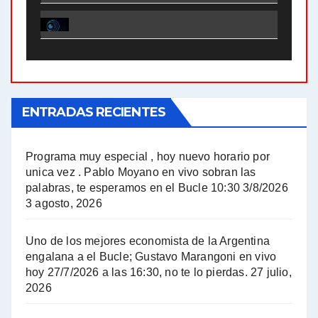
El Bucle News en Radio Gráfica. Bloque 1 . 28.04.24 - Jorge Gres
El Bucle News en Radio Gráfica. Bloque 2 . 21.04.24 - Jorge Gres
El Bucle News en Radio Gráfica. Bloque 1 . 21.04.24 - Jorge Gres
ENTRADAS RECIENTES
El Bucle News en Radio Gráfica. Bloque 1 . 14.04.24 - Jorge Gres
El Bucle News en Radio Gráfica. Bloque 2 . 14.04.24 - Jorge Gres
Programa muy especial , hoy nuevo horario por
unica vez . Pablo Moyano en vivo sobran las
A mayor poder al empresariado le cuesta encontrar resistencia - Jose Urtubey con Jorge Gres
palabras, te esperamos en el Bucle 10:30 3/8/2026
3 agosto, 2026
Hugo Yasky sobre el Impuesto a las grandes fortunas - Hugo Yasky con Jorge Gres
Uno de los mejores economista de la Argentina
Hugo Yasky : Día de la Militancia - Hugo Yasky con Jorge Gres
engalana a el Bucle; Gustavo Marangoni en vivo
hoy 27/7/2026 a las 16:30, no te lo pierdas.
27 julio,
2026
Hugo Yasky opina sobre la reunión de Sergio Massa con el FMI - Hugo Yasky con Jorge Gres