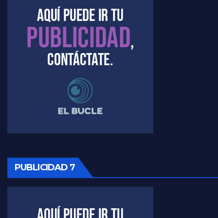
Marangoni sobre el dólar - Gustavo Marangoni con Jorge Gres
Raúl Timerman sobre el acto del FdT en La Plata - Raúl Timerman
Raúl Timerman sobre el funcionamiento del FdT - Raúl Timerman
Raúl Timerman sobre la imagen del Gobierno - Raúl Timerman
Raúl Timerman sobre la oposición
PUBLICIDAD 7