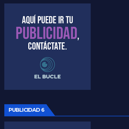
Kreplak , la vacunación en contexto de cuidado - Nicolás Kreplak con Jorge Gres
Timerman : " Cristina está enojada" - Raúl Timerman con Jorge Gres
Timerman, sobre el velatorio de Maradona - Raúl Timerman con Jorge Gres
Timerman, sobre Formosa en cuanto a la pandemia - Raúl Timerman con Jorge Gres
Timerman ,llamativos datos sobre la grieta - Raúl Timerman con Jorge Gres
Timerman: " La gente esta buscando un cambio" - Raúl Timerman con Jorge Gres
Marangoni sobre la negociacion con el FMI - Gustavo Marangoni con Jorge Gres
Marangoni, sobre el ajuste - Gustavo Marangoni con Jorge Gres
PUBLICIDAD 6
Marangoni sobre dispositivo de seguridad en el velatorio de Maradona - Gustavo Marangoni con Jorge Gres