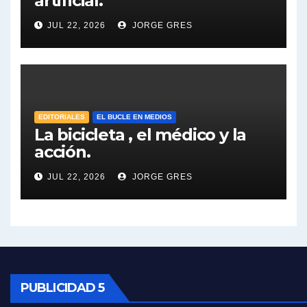
artificial.
Dalbón sobre el impuesto a la riqueza - Gregorio Dalbon con Jorge Gres
JUL 22, 2026
JORGE GRES
José Urtubey y la posible reactivación económica - José Urtubey con Jorge Gres
José Urtubey sobre la posibilidad de una candidatura - José Urtubey con Jorge Gres
Elio Rossi sobre Maradona - Elio Rossi con Jorge Gres
EDITORIALES
EL BUCLE EN MEDIOS
La bicicleta , el médico y la
acción.
Nicolás Kreplak , sobre Maradona - Nicolás Kreplak con Jorge Gres
JUL 22, 2026
JORGE GRES
Kreplak , sobre la vacuna contra el Covid-19 - Nicolás Kreplak con Jorge Gres
Kreplak , vacuna e ideología - Nicolás Kreplak con Jorge Gres
Kreplak ,qué vacunas llegarán al país - Nicolás Kreplak con Jorge Gres
Kreplak , cómo se darán los turnos para la vacunación - Nicolás Kreplak con Jorge Gres
PUBLICIDAD 5