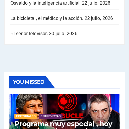
Osvaldo y la inteligencia artificial.
22 julio, 2026
Hugo Yasky sobre la Coordinadora de las Industrias de Productos Alimenticios (COPAL) - Hugo Yasky con Jorge Gres
Pablo Moyano sobre el espionaje: "Estos personajes siniestros han hecho mucho daño" - Pablo Moyano con Jorge Gres
La bicicleta , el médico y la acción.
22 julio, 2026
Pablo Moyano sobre el espionaje: "La AFI era una banda ilícita" - Pablo Moyano con Jorge Gres
El señor televisor.
20 julio, 2026
Pablo Moyano sobre el Día de la Militancia - Pablo Moyano con Jorge Gres
Pablo Moyano :" La bandera del sindicalismo fue siempre pelear contra las políticas del FMI" - Pablo Moyano con Jorge Gres
Actualidad con Raúl Timerman - Raúl Timerman con Jorge Gres
YOU MISSED
Raúl Timerman: sobre la defensa de los Senadores de JxC al acuerdo con el FMI - Raúl Timerman con Jorge Gres
Roberto Salvarezza: debate sobre las vacunas - Roberto Salvarezza con Jorge Gres
EDITORIALES
ENTREVISTAS
Salvarezza : la influencia de los Medios de Comunicación en el debate sobre las vacunas - Roberto Salvarezza con Jorge Gres
Programa muy especial , hoy