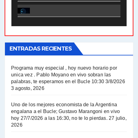
El Bucle News en Radio Gráfica. Bloque 1 . 28.04.24 - Jorge Gres
El Bucle News en Radio Gráfica. Bloque 2 . 21.04.24 - Jorge Gres
El Bucle News en Radio Gráfica. Bloque 1 . 21.04.24 - Jorge Gres
ENTRADAS RECIENTES
El Bucle News en Radio Gráfica. Bloque 1 . 14.04.24 - Jorge Gres
El Bucle News en Radio Gráfica. Bloque 2 . 14.04.24 - Jorge Gres
Programa muy especial , hoy nuevo horario por
unica vez . Pablo Moyano en vivo sobran las
A mayor poder al empresariado le cuesta encontrar resistencia - Jose Urtubey con Jorge Gres
palabras, te esperamos en el Bucle 10:30 3/8/2026
3 agosto, 2026
Hugo Yasky sobre el Impuesto a las grandes fortunas - Hugo Yasky con Jorge Gres
Uno de los mejores economista de la Argentina
Hugo Yasky : Día de la Militancia - Hugo Yasky con Jorge Gres
engalana a el Bucle; Gustavo Marangoni en vivo
hoy 27/7/2026 a las 16:30, no te lo pierdas.
27 julio,
2026
Hugo Yasky opina sobre la reunión de Sergio Massa con el FMI - Hugo Yasky con Jorge Gres