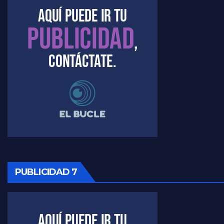
Marangoni sobre el dólar - Gustavo Marangoni con Jorge Gres
Raúl Timerman sobre el acto del FdT en La Plata - Raúl Timerman
Raúl Timerman sobre el funcionamiento del FdT - Raúl Timerman
Raúl Timerman sobre la imagen del Gobierno - Raúl Timerman
Raúl Timerman sobre la oposición
PUBLICIDAD 7