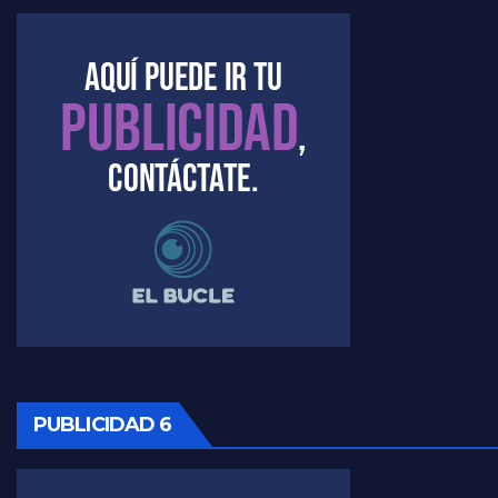
Kreplak , la vacunación en contexto de cuidado - Nicolás Kreplak con Jorge Gres
Timerman : " Cristina está enojada" - Raúl Timerman con Jorge Gres
Timerman, sobre el velatorio de Maradona - Raúl Timerman con Jorge Gres
Timerman, sobre Formosa en cuanto a la pandemia - Raúl Timerman con Jorge Gres
Timerman ,llamativos datos sobre la grieta - Raúl Timerman con Jorge Gres
Timerman: " La gente esta buscando un cambio" - Raúl Timerman con Jorge Gres
Marangoni sobre la negociacion con el FMI - Gustavo Marangoni con Jorge Gres
Marangoni, sobre el ajuste - Gustavo Marangoni con Jorge Gres
PUBLICIDAD 6
Marangoni sobre dispositivo de seguridad en el velatorio de Maradona - Gustavo Marangoni con Jorge Gres