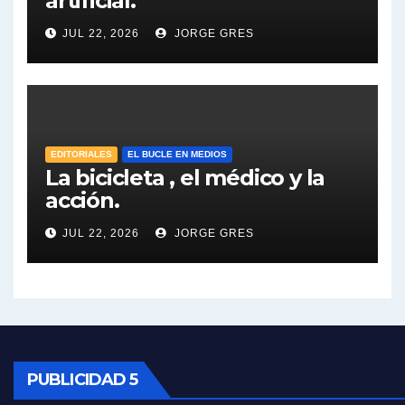
artificial.
Dalbón sobre el impuesto a la riqueza - Gregorio Dalbon con Jorge Gres
JUL 22, 2026
JORGE GRES
José Urtubey y la posible reactivación económica - José Urtubey con Jorge Gres
José Urtubey sobre la posibilidad de una candidatura - José Urtubey con Jorge Gres
Elio Rossi sobre Maradona - Elio Rossi con Jorge Gres
EDITORIALES
EL BUCLE EN MEDIOS
La bicicleta , el médico y la
acción.
Nicolás Kreplak , sobre Maradona - Nicolás Kreplak con Jorge Gres
JUL 22, 2026
JORGE GRES
Kreplak , sobre la vacuna contra el Covid-19 - Nicolás Kreplak con Jorge Gres
Kreplak , vacuna e ideología - Nicolás Kreplak con Jorge Gres
Kreplak ,qué vacunas llegarán al país - Nicolás Kreplak con Jorge Gres
Kreplak , cómo se darán los turnos para la vacunación - Nicolás Kreplak con Jorge Gres
PUBLICIDAD 5