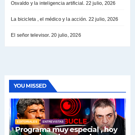
Osvaldo y la inteligencia artificial.
22 julio, 2026
Hugo Yasky sobre la Coordinadora de las Industrias de Productos Alimenticios (COPAL) - Hugo Yasky con Jorge Gres
Pablo Moyano sobre el espionaje: "Estos personajes siniestros han hecho mucho daño" - Pablo Moyano con Jorge Gres
La bicicleta , el médico y la acción.
22 julio, 2026
Pablo Moyano sobre el espionaje: "La AFI era una banda ilícita" - Pablo Moyano con Jorge Gres
El señor televisor.
20 julio, 2026
Pablo Moyano sobre el Día de la Militancia - Pablo Moyano con Jorge Gres
Pablo Moyano :" La bandera del sindicalismo fue siempre pelear contra las políticas del FMI" - Pablo Moyano con Jorge Gres
Actualidad con Raúl Timerman - Raúl Timerman con Jorge Gres
YOU MISSED
Raúl Timerman: sobre la defensa de los Senadores de JxC al acuerdo con el FMI - Raúl Timerman con Jorge Gres
Roberto Salvarezza: debate sobre las vacunas - Roberto Salvarezza con Jorge Gres
EDITORIALES
ENTREVISTAS
Salvarezza : la influencia de los Medios de Comunicación en el debate sobre las vacunas - Roberto Salvarezza con Jorge Gres
Programa muy especial , hoy