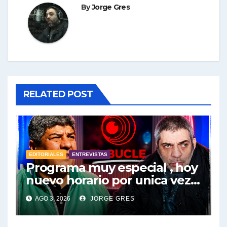
By
Jorge Gres
RELATED POST
EDITORIALES
ENTREVISTAS
Programa muy especial , hoy
nuevo horario por unica vez .
Pablo Moyano en vivo sobran
AGO 3, 2026
JORGE GRES
las palabras, te esperamos
en el Bucle 10:30 3/8/2026