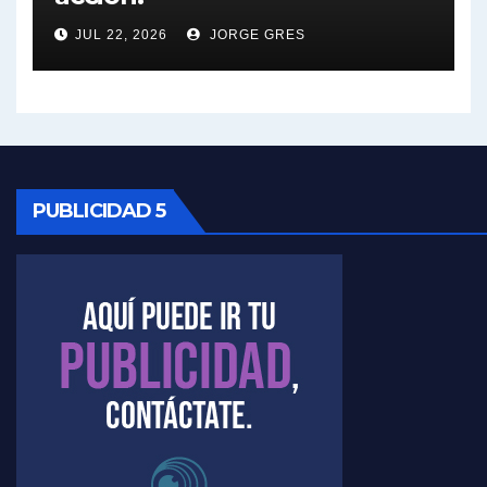
Nicolás Kreplak , sobre Maradona - Nicolás Kreplak con Jorge Gres
JUL 22, 2026
JORGE GRES
Kreplak , sobre la vacuna contra el Covid-19 - Nicolás Kreplak con Jorge Gres
Kreplak , vacuna e ideología - Nicolás Kreplak con Jorge Gres
Kreplak ,qué vacunas llegarán al país - Nicolás Kreplak con Jorge Gres
PUBLICIDAD 5
Kreplak , cómo se darán los turnos para la vacunación - Nicolás Kreplak con Jorge Gres
Kreplak , la vacunación en contexto de cuidado - Nicolás Kreplak con Jorge Gres
Timerman : " Cristina está enojada" - Raúl Timerman con Jorge Gres
Timerman, sobre el velatorio de Maradona - Raúl Timerman con Jorge Gres
Timerman, sobre Formosa en cuanto a la pandemia - Raúl Timerman con Jorge Gres