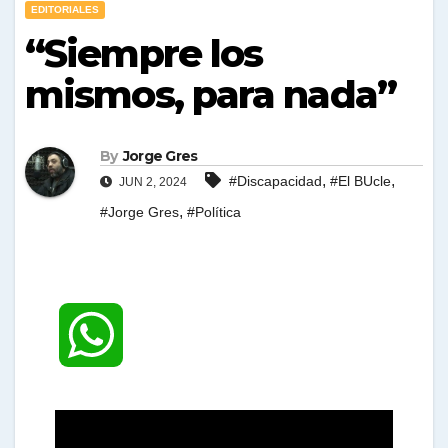
EDITORIALES
“Siempre los
mismos, para nada”
By
Jorge Gres
,
,
#Discapacidad
#El BUcle
JUN 2, 2024
,
#Jorge Gres
#Política
W
h