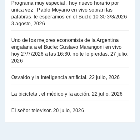
Programa muy especial , hoy nuevo horario por
unica vez . Pablo Moyano en vivo sobran las
A mayor poder al empresariado le cuesta encontrar resistencia - Jose Urtubey con Jorge Gres
palabras, te esperamos en el Bucle 10:30 3/8/2026
3 agosto, 2026
Hugo Yasky sobre el Impuesto a las grandes fortunas - Hugo Yasky con Jorge Gres
Uno de los mejores economista de la Argentina
Hugo Yasky : Día de la Militancia - Hugo Yasky con Jorge Gres
engalana a el Bucle; Gustavo Marangoni en vivo
hoy 27/7/2026 a las 16:30, no te lo pierdas.
27 julio,
2026
Hugo Yasky opina sobre la reunión de Sergio Massa con el FMI - Hugo Yasky con Jorge Gres
Osvaldo y la inteligencia artificial.
22 julio, 2026
Hugo Yasky sobre la Coordinadora de las Industrias de Productos Alimenticios (COPAL) - Hugo Yasky con Jorge Gres
Pablo Moyano sobre el espionaje: "Estos personajes siniestros han hecho mucho daño" - Pablo Moyano con Jorge Gres
La bicicleta , el médico y la acción.
22 julio, 2026
Pablo Moyano sobre el espionaje: "La AFI era una banda ilícita" - Pablo Moyano con Jorge Gres
El señor televisor.
20 julio, 2026
Pablo Moyano sobre el Día de la Militancia - Pablo Moyano con Jorge Gres