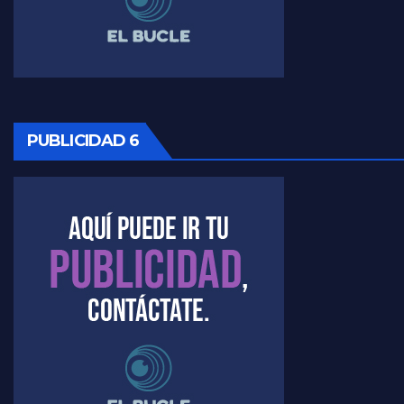
Timerman ,llamativos datos sobre la grieta - Raúl Timerman con Jorge Gres
Timerman: " La gente esta buscando un cambio" - Raúl Timerman con Jorge Gres
Marangoni sobre la negociacion con el FMI - Gustavo Marangoni con Jorge Gres
PUBLICIDAD 6
Marangoni, sobre el ajuste - Gustavo Marangoni con Jorge Gres
Marangoni sobre dispositivo de seguridad en el velatorio de Maradona - Gustavo Marangoni con Jorge Gres
Marangoni sobre el dólar - Gustavo Marangoni con Jorge Gres
Raúl Timerman sobre el acto del FdT en La Plata - Raúl Timerman
Raúl Timerman sobre el funcionamiento del FdT - Raúl Timerman
Raúl Timerman sobre la imagen del Gobierno - Raúl Timerman