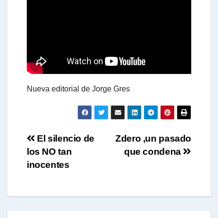
a
t
s
Nueva editorial de Jorge Gres
A
p
Navegación
El silencio de
Zdero ,un pasado
los NO tan
que condena
de
p
inocentes
entradas