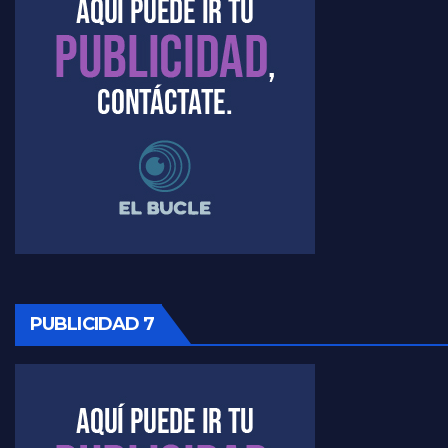
Marangoni sobre el dólar - Gustavo Marangoni con Jorge Gres
Raúl Timerman sobre el acto del FdT en La Plata - Raúl Timerman
Raúl Timerman sobre el funcionamiento del FdT - Raúl Timerman
Raúl Timerman sobre la imagen del Gobierno - Raúl Timerman
Raúl Timerman sobre la oposición
PUBLICIDAD 7