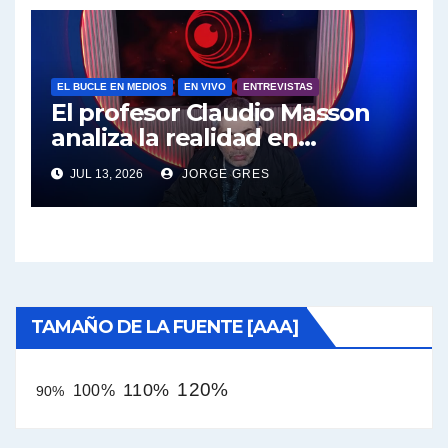
EL BUCLE EN MEDIOS
EN VIVO
ENTREVISTAS
El profesor Claudio Masson
analiza la realidad en
términos políticos e
JUL 13, 2026
JORGE GRES
intelectuales
TAMAÑO DE LA FUENTE [AAA]
120%
110%
100%
90%