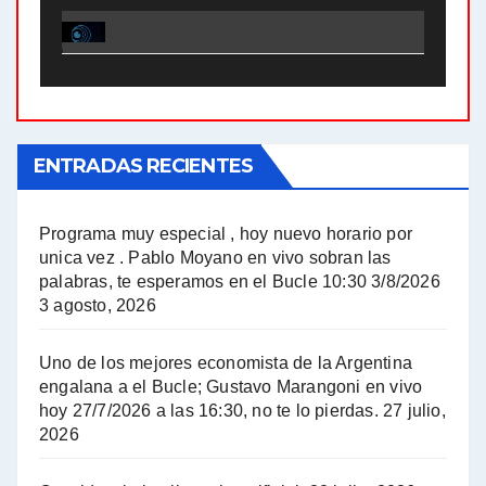
El Bucle News en Radio Gráfica. Bloque 1 . 28.04.24 - Jorge Gres
El Bucle News en Radio Gráfica. Bloque 2 . 21.04.24 - Jorge Gres
El Bucle News en Radio Gráfica. Bloque 1 . 21.04.24 - Jorge Gres
ENTRADAS RECIENTES
El Bucle News en Radio Gráfica. Bloque 1 . 14.04.24 - Jorge Gres
El Bucle News en Radio Gráfica. Bloque 2 . 14.04.24 - Jorge Gres
Programa muy especial , hoy nuevo horario por
unica vez . Pablo Moyano en vivo sobran las
A mayor poder al empresariado le cuesta encontrar resistencia - Jose Urtubey con Jorge Gres
palabras, te esperamos en el Bucle 10:30 3/8/2026
3 agosto, 2026
Hugo Yasky sobre el Impuesto a las grandes fortunas - Hugo Yasky con Jorge Gres
Uno de los mejores economista de la Argentina
Hugo Yasky : Día de la Militancia - Hugo Yasky con Jorge Gres
engalana a el Bucle; Gustavo Marangoni en vivo
hoy 27/7/2026 a las 16:30, no te lo pierdas.
27 julio,
2026
Hugo Yasky opina sobre la reunión de Sergio Massa con el FMI - Hugo Yasky con Jorge Gres