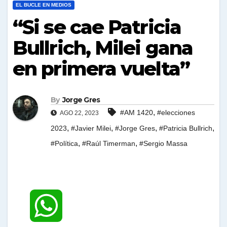
EL BUCLE EN MEDIOS
“Si se cae Patricia
Bullrich, Milei gana
en primera vuelta”
By
Jorge Gres
,
#AM 1420
#elecciones
AGO 22, 2023
,
,
,
,
2023
#Javier Milei
#Jorge Gres
#Patricia Bullrich
,
,
#Política
#Raúl Timerman
#Sergio Massa
W