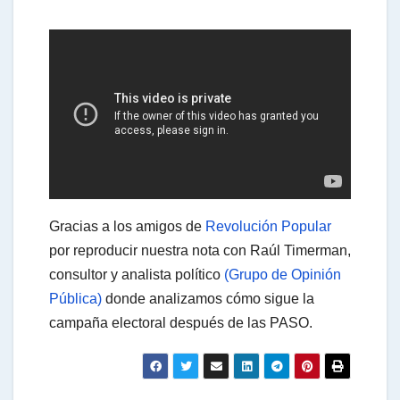
h
a
t
s
Gracias a los amigos de
Revolución Popular
A
por reproducir nuestra nota con Raúl Timerman,
consultor y analista político
(Grupo de Opinión
Pública)
donde analizamos cómo sigue la
p
campaña electoral después de las PASO.
p