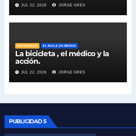
Dalbón sobre el impuesto a la riqueza - Gregorio Dalbon con Jorge Gres
JUL 22, 2026
JORGE GRES
José Urtubey y la posible reactivación económica - José Urtubey con Jorge Gres
José Urtubey sobre la posibilidad de una candidatura - José Urtubey con Jorge Gres
EDITORIALES
EL BUCLE EN MEDIOS
Elio Rossi sobre Maradona - Elio Rossi con Jorge Gres
La bicicleta , el médico y la
acción.
Nicolás Kreplak , sobre Maradona - Nicolás Kreplak con Jorge Gres
JUL 22, 2026
JORGE GRES
Kreplak , sobre la vacuna contra el Covid-19 - Nicolás Kreplak con Jorge Gres
Kreplak , vacuna e ideología - Nicolás Kreplak con Jorge Gres
Kreplak ,qué vacunas llegarán al país - Nicolás Kreplak con Jorge Gres
PUBLICIDAD 5
Kreplak , cómo se darán los turnos para la vacunación - Nicolás Kreplak con Jorge Gres