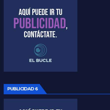
Kreplak , la vacunación en contexto de cuidado - Nicolás Kreplak con Jorge Gres
Timerman : " Cristina está enojada" - Raúl Timerman con Jorge Gres
Timerman, sobre el velatorio de Maradona - Raúl Timerman con Jorge Gres
Timerman, sobre Formosa en cuanto a la pandemia - Raúl Timerman con Jorge Gres
Timerman ,llamativos datos sobre la grieta - Raúl Timerman con Jorge Gres
Timerman: " La gente esta buscando un cambio" - Raúl Timerman con Jorge Gres
Marangoni sobre la negociacion con el FMI - Gustavo Marangoni con Jorge Gres
PUBLICIDAD 6
Marangoni, sobre el ajuste - Gustavo Marangoni con Jorge Gres
Marangoni sobre dispositivo de seguridad en el velatorio de Maradona - Gustavo Marangoni con Jorge Gres