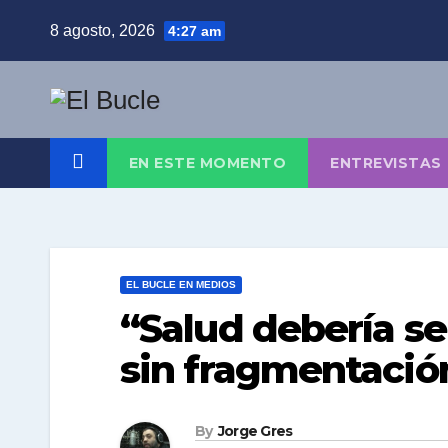
Skip
8 agosto, 2026
4:27 am
to
content
EN ESTE MOMENTO
ENTREVISTAS
EL BUCLE EN MEDIOS
“Salud debería se
sin fragmentació
By
Jorge Gres