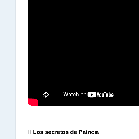
A
p
p
Navegación
Los secretos de Patricia