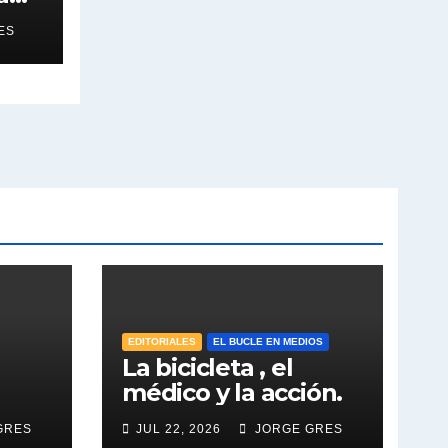
ES
os e
EDITORIALES
EL BUCLE EN MEDIOS
La bicicleta , el
médico y la acción.
GRES
JUL 22, 2026
JORGE GRES