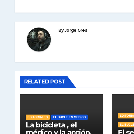
de
entradas
By
Jorge Gres
RELATED POST
EDITORI
EDITORIALES
EL BUCLE EN MEDIOS
La bicicleta , el
EL BUCL
médico y la acción.
El s