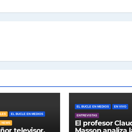
EL BUCLE EN MEDIOS
EN VIVO
ALES
EL BUCLE EN MEDIOS
ENTREVISTAS
El profesor Clau
E NEWS
eñor televisor.
Masson analiza l