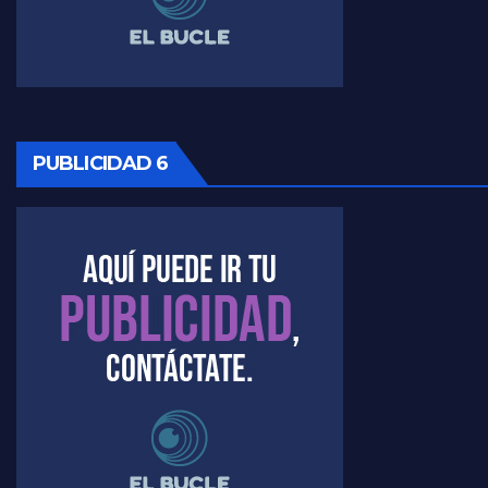
Timerman ,llamativos datos sobre la grieta - Raúl Timerman con Jorge Gres
Timerman: " La gente esta buscando un cambio" - Raúl Timerman con Jorge Gres
Marangoni sobre la negociacion con el FMI - Gustavo Marangoni con Jorge Gres
PUBLICIDAD 6
Marangoni, sobre el ajuste - Gustavo Marangoni con Jorge Gres
Marangoni sobre dispositivo de seguridad en el velatorio de Maradona - Gustavo Marangoni con Jorge Gres
Marangoni sobre el dólar - Gustavo Marangoni con Jorge Gres
Raúl Timerman sobre el acto del FdT en La Plata - Raúl Timerman
Raúl Timerman sobre el funcionamiento del FdT - Raúl Timerman
Raúl Timerman sobre la imagen del Gobierno - Raúl Timerman