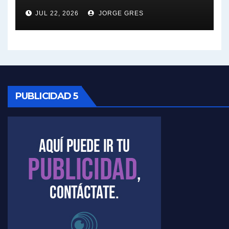
JUL 22, 2026
JORGE GRES
Kreplak , sobre la vacuna contra el Covid-19 - Nicolás Kreplak con Jorge Gres
Kreplak , vacuna e ideología - Nicolás Kreplak con Jorge Gres
Kreplak ,qué vacunas llegarán al país - Nicolás Kreplak con Jorge Gres
PUBLICIDAD 5
Kreplak , cómo se darán los turnos para la vacunación - Nicolás Kreplak con Jorge Gres
Kreplak , la vacunación en contexto de cuidado - Nicolás Kreplak con Jorge Gres
Timerman : " Cristina está enojada" - Raúl Timerman con Jorge Gres
Timerman, sobre el velatorio de Maradona - Raúl Timerman con Jorge Gres
Timerman, sobre Formosa en cuanto a la pandemia - Raúl Timerman con Jorge Gres