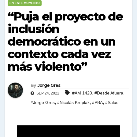
EN ESTE MOMENTO
“Puja el proyecto de
inclusión
democrático en un
contexto cada vez
más violento”
By
Jorge Gres
,
,
#AM 1420
#Desde Afuera
SEP 24, 2022
,
,
,
#Jorge Gres
#Nicolás Kreplak
#PBA
#Salud