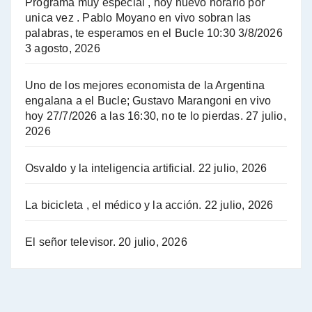
Programa muy especial , hoy nuevo horario por
unica vez . Pablo Moyano en vivo sobran las
A mayor poder al empresariado le cuesta encontrar resistencia - Jose Urtubey con Jorge Gres
palabras, te esperamos en el Bucle 10:30 3/8/2026
3 agosto, 2026
Hugo Yasky sobre el Impuesto a las grandes fortunas - Hugo Yasky con Jorge Gres
Uno de los mejores economista de la Argentina
Hugo Yasky : Día de la Militancia - Hugo Yasky con Jorge Gres
engalana a el Bucle; Gustavo Marangoni en vivo
hoy 27/7/2026 a las 16:30, no te lo pierdas.
27 julio,
2026
Hugo Yasky opina sobre la reunión de Sergio Massa con el FMI - Hugo Yasky con Jorge Gres
Osvaldo y la inteligencia artificial.
22 julio, 2026
Hugo Yasky sobre la Coordinadora de las Industrias de Productos Alimenticios (COPAL) - Hugo Yasky con Jorge Gres
Pablo Moyano sobre el espionaje: "Estos personajes siniestros han hecho mucho daño" - Pablo Moyano con Jorge Gres
La bicicleta , el médico y la acción.
22 julio, 2026
Pablo Moyano sobre el espionaje: "La AFI era una banda ilícita" - Pablo Moyano con Jorge Gres
El señor televisor.
20 julio, 2026
Pablo Moyano sobre el Día de la Militancia - Pablo Moyano con Jorge Gres
Pablo Moyano :" La bandera del sindicalismo fue siempre pelear contra las políticas del FMI" - Pablo Moyano con Jorge Gres