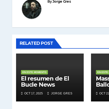
By
Jorge Gres
RELATED POST
EN ESTE MOMENTO
EN ESTE
El resumen de El
Mass
Bucle News
Ball
OCT 17, 2025
JORGE GRES
OCT 22