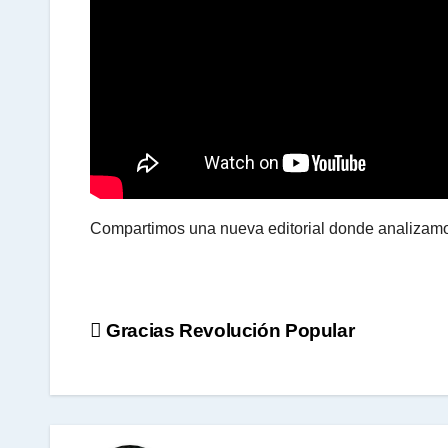
p
p
Compartimos una nueva editorial donde analizamos
Navegación
Gracias Revolución Popular
de
entradas