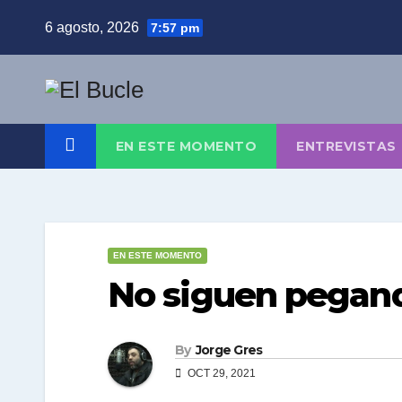
Skip
6 agosto, 2026
7:57 pm
to
content
EN ESTE MOMENTO
ENTREVISTAS
EN ESTE MOMENTO
No siguen pegan
By
Jorge Gres
OCT 29, 2021