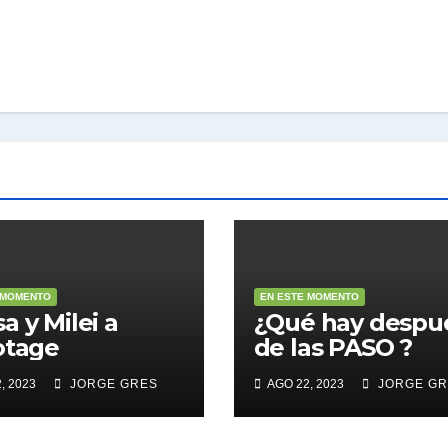
 MOMENTO
EN ESTE MOMENTO
a y Milei a
¿Qué hay despu
otage
de las PASO ?
, 2023
JORGE GRES
AGO 22, 2023
JORGE GR