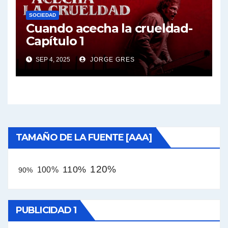
SOCIEDAD
Cuando acecha la crueldad-
Capítulo 1
SEP 4, 2025
JORGE GRES
TAMAÑO DE LA FUENTE [AAA]
120%
110%
100%
90%
PUBLICIDAD 1