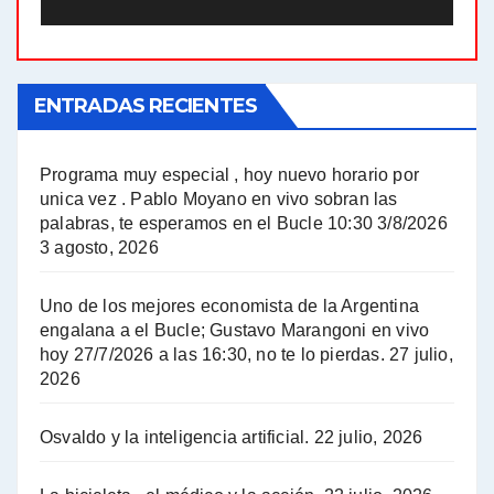
El Bucle News en Radio Gráfica. Bloque 1 . 21.04.24 - Jorge Gres
ENTRADAS RECIENTES
El Bucle News en Radio Gráfica. Bloque 1 . 14.04.24 - Jorge Gres
El Bucle News en Radio Gráfica. Bloque 2 . 14.04.24 - Jorge Gres
Programa muy especial , hoy nuevo horario por
unica vez . Pablo Moyano en vivo sobran las
A mayor poder al empresariado le cuesta encontrar resistencia - Jose Urtubey con Jorge Gres
palabras, te esperamos en el Bucle 10:30 3/8/2026
3 agosto, 2026
Hugo Yasky sobre el Impuesto a las grandes fortunas - Hugo Yasky con Jorge Gres
Uno de los mejores economista de la Argentina
Hugo Yasky : Día de la Militancia - Hugo Yasky con Jorge Gres
engalana a el Bucle; Gustavo Marangoni en vivo
hoy 27/7/2026 a las 16:30, no te lo pierdas.
27 julio,
2026
Hugo Yasky opina sobre la reunión de Sergio Massa con el FMI - Hugo Yasky con Jorge Gres
Osvaldo y la inteligencia artificial.
22 julio, 2026
Hugo Yasky sobre la Coordinadora de las Industrias de Productos Alimenticios (COPAL) - Hugo Yasky con Jorge Gres
Pablo Moyano sobre el espionaje: "Estos personajes siniestros han hecho mucho daño" - Pablo Moyano con Jorge Gres