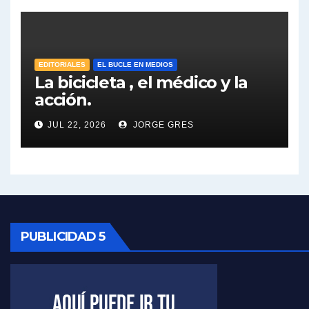
José Urtubey y la posible reactivación económica - José Urtubey con Jorge Gres
José Urtubey sobre la posibilidad de una candidatura - José Urtubey con Jorge Gres
EDITORIALES
EL BUCLE EN MEDIOS
Elio Rossi sobre Maradona - Elio Rossi con Jorge Gres
La bicicleta , el médico y la
acción.
Nicolás Kreplak , sobre Maradona - Nicolás Kreplak con Jorge Gres
JUL 22, 2026
JORGE GRES
Kreplak , sobre la vacuna contra el Covid-19 - Nicolás Kreplak con Jorge Gres
Kreplak , vacuna e ideología - Nicolás Kreplak con Jorge Gres
Kreplak ,qué vacunas llegarán al país - Nicolás Kreplak con Jorge Gres
PUBLICIDAD 5
Kreplak , cómo se darán los turnos para la vacunación - Nicolás Kreplak con Jorge Gres
Kreplak , la vacunación en contexto de cuidado - Nicolás Kreplak con Jorge Gres