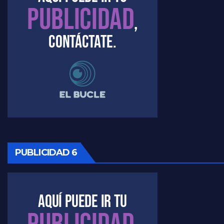
Timerman : " Cristina está enojada" - Raúl Timerman con Jorge Gres
Timerman, sobre el velatorio de Maradona - Raúl Timerman con Jorge Gres
Timerman, sobre Formosa en cuanto a la pandemia - Raúl Timerman con Jorge Gres
Timerman ,llamativos datos sobre la grieta - Raúl Timerman con Jorge Gres
Timerman: " La gente esta buscando un cambio" - Raúl Timerman con Jorge Gres
Marangoni sobre la negociacion con el FMI - Gustavo Marangoni con Jorge Gres
PUBLICIDAD 6
Marangoni, sobre el ajuste - Gustavo Marangoni con Jorge Gres
Marangoni sobre dispositivo de seguridad en el velatorio de Maradona - Gustavo Marangoni con Jorge Gres
Marangoni sobre el dólar - Gustavo Marangoni con Jorge Gres