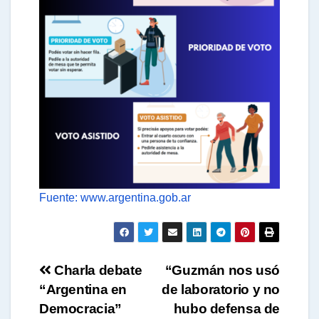
Fuente: www.argentina.gob.ar
Navegación
Charla debate
“Guzmán nos usó
“Argentina en
de laboratorio y no
de
Democracia”
hubo defensa de