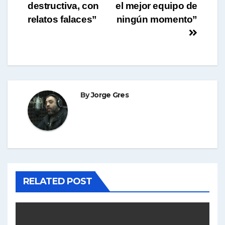
de
destructiva, con
el mejor equipo de
entradas
relatos falaces”
ningún momento”
By
Jorge Gres
RELATED POST