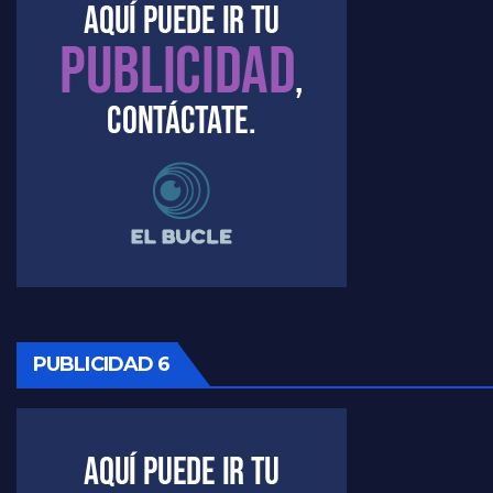
Timerman : " Cristina está enojada" - Raúl Timerman con Jorge Gres
Timerman, sobre el velatorio de Maradona - Raúl Timerman con Jorge Gres
Timerman, sobre Formosa en cuanto a la pandemia - Raúl Timerman con Jorge Gres
Timerman ,llamativos datos sobre la grieta - Raúl Timerman con Jorge Gres
Timerman: " La gente esta buscando un cambio" - Raúl Timerman con Jorge Gres
Marangoni sobre la negociacion con el FMI - Gustavo Marangoni con Jorge Gres
PUBLICIDAD 6
Marangoni, sobre el ajuste - Gustavo Marangoni con Jorge Gres
Marangoni sobre dispositivo de seguridad en el velatorio de Maradona - Gustavo Marangoni con Jorge Gres
Marangoni sobre el dólar - Gustavo Marangoni con Jorge Gres