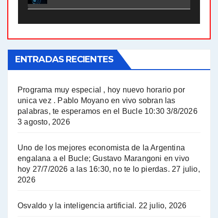
El Bucle News en Radio Gráfica. Bloque 2 . 21.04.24 - Jorge Gres
El Bucle News en Radio Gráfica. Bloque 1 . 21.04.24 - Jorge Gres
ENTRADAS RECIENTES
El Bucle News en Radio Gráfica. Bloque 1 . 14.04.24 - Jorge Gres
El Bucle News en Radio Gráfica. Bloque 2 . 14.04.24 - Jorge Gres
Programa muy especial , hoy nuevo horario por
unica vez . Pablo Moyano en vivo sobran las
A mayor poder al empresariado le cuesta encontrar resistencia - Jose Urtubey con Jorge Gres
palabras, te esperamos en el Bucle 10:30 3/8/2026
3 agosto, 2026
Hugo Yasky sobre el Impuesto a las grandes fortunas - Hugo Yasky con Jorge Gres
Uno de los mejores economista de la Argentina
Hugo Yasky : Día de la Militancia - Hugo Yasky con Jorge Gres
engalana a el Bucle; Gustavo Marangoni en vivo
hoy 27/7/2026 a las 16:30, no te lo pierdas.
27 julio,
2026
Hugo Yasky opina sobre la reunión de Sergio Massa con el FMI - Hugo Yasky con Jorge Gres
Osvaldo y la inteligencia artificial.
22 julio, 2026
Hugo Yasky sobre la Coordinadora de las Industrias de Productos Alimenticios (COPAL) - Hugo Yasky con Jorge Gres