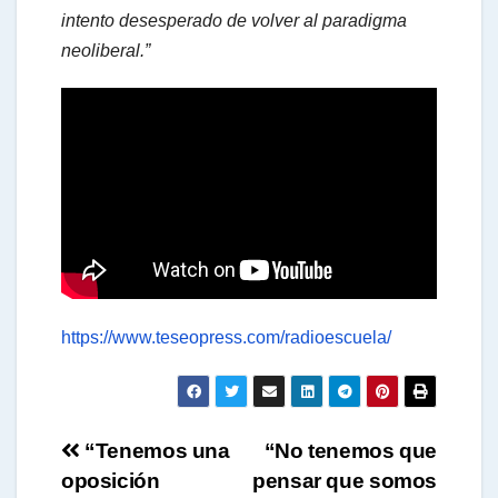
intento desesperado de volver al paradigma
neoliberal.”
https://www.teseopress.com/radioescuela/
Navegación
“Tenemos una
“No tenemos que
oposición
pensar que somos