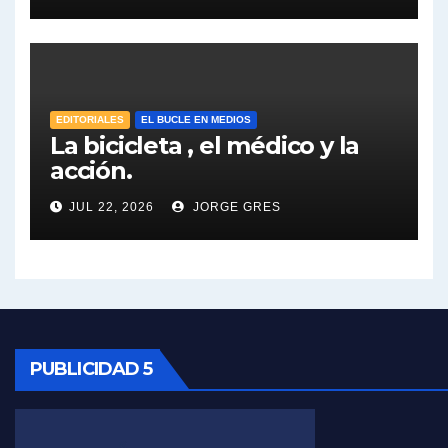
José Urtubey y la posible reactivación económica - José Urtubey con Jorge Gres
José Urtubey sobre la posibilidad de una candidatura - José Urtubey con Jorge Gres
EDITORIALES
EL BUCLE EN MEDIOS
Elio Rossi sobre Maradona - Elio Rossi con Jorge Gres
La bicicleta , el médico y la
acción.
Nicolás Kreplak , sobre Maradona - Nicolás Kreplak con Jorge Gres
JUL 22, 2026
JORGE GRES
Kreplak , sobre la vacuna contra el Covid-19 - Nicolás Kreplak con Jorge Gres
Kreplak , vacuna e ideología - Nicolás Kreplak con Jorge Gres
Kreplak ,qué vacunas llegarán al país - Nicolás Kreplak con Jorge Gres
PUBLICIDAD 5
Kreplak , cómo se darán los turnos para la vacunación - Nicolás Kreplak con Jorge Gres
Kreplak , la vacunación en contexto de cuidado - Nicolás Kreplak con Jorge Gres