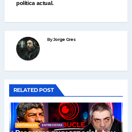
entradas
política actual.
By
Jorge Gres
RELATED POST
EDITORIALES
ENTREVISTAS