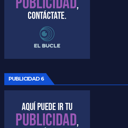
Timerman, sobre el velatorio de Maradona - Raúl Timerman con Jorge Gres
Timerman, sobre Formosa en cuanto a la pandemia - Raúl Timerman con Jorge Gres
Timerman ,llamativos datos sobre la grieta - Raúl Timerman con Jorge Gres
Timerman: " La gente esta buscando un cambio" - Raúl Timerman con Jorge Gres
Marangoni sobre la negociacion con el FMI - Gustavo Marangoni con Jorge Gres
PUBLICIDAD 6
Marangoni, sobre el ajuste - Gustavo Marangoni con Jorge Gres
Marangoni sobre dispositivo de seguridad en el velatorio de Maradona - Gustavo Marangoni con Jorge Gres
Marangoni sobre el dólar - Gustavo Marangoni con Jorge Gres
Raúl Timerman sobre el acto del FdT en La Plata - Raúl Timerman