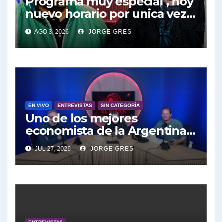
Programa muy especial , hoy
nuevo horario por unica vez .
Pablo Moyano en vivo sobran
AGO 3, 2026
JORGE GRES
las palabras, te esperamos
en el Bucle 10:30 3/8/2026
EN VIVO
ENTREVISTAS
SIN CATEGORÍA
Uno de los mejores
economista de la Argentina
engalana a el Bucle; Gustavo
JUL 27, 2026
JORGE GRES
Marangoni en vivo hoy
27/7/2026 a las 16:30, no te lo
pierdas.