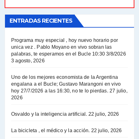
El Bucle News en Radio Gráfica. Bloque 1 . 21.04.24 - Jorge Gres
ENTRADAS RECIENTES
El Bucle News en Radio Gráfica. Bloque 1 . 14.04.24 - Jorge Gres
El Bucle News en Radio Gráfica. Bloque 2 . 14.04.24 - Jorge Gres
Programa muy especial , hoy nuevo horario por
unica vez . Pablo Moyano en vivo sobran las
A mayor poder al empresariado le cuesta encontrar resistencia - Jose Urtubey con Jorge Gres
palabras, te esperamos en el Bucle 10:30 3/8/2026
3 agosto, 2026
Hugo Yasky sobre el Impuesto a las grandes fortunas - Hugo Yasky con Jorge Gres
Uno de los mejores economista de la Argentina
Hugo Yasky : Día de la Militancia - Hugo Yasky con Jorge Gres
engalana a el Bucle; Gustavo Marangoni en vivo
hoy 27/7/2026 a las 16:30, no te lo pierdas.
27 julio,
2026
Hugo Yasky opina sobre la reunión de Sergio Massa con el FMI - Hugo Yasky con Jorge Gres
Osvaldo y la inteligencia artificial.
22 julio, 2026
Hugo Yasky sobre la Coordinadora de las Industrias de Productos Alimenticios (COPAL) - Hugo Yasky con Jorge Gres
Pablo Moyano sobre el espionaje: "Estos personajes siniestros han hecho mucho daño" - Pablo Moyano con Jorge Gres
La bicicleta , el médico y la acción.
22 julio, 2026