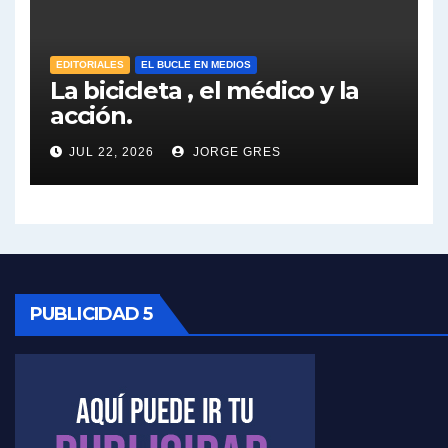
José Urtubey sobre la posibilidad de una candidatura - José Urtubey con Jorge Gres
EDITORIALES
EL BUCLE EN MEDIOS
Elio Rossi sobre Maradona - Elio Rossi con Jorge Gres
La bicicleta , el médico y la
acción.
Nicolás Kreplak , sobre Maradona - Nicolás Kreplak con Jorge Gres
JUL 22, 2026
JORGE GRES
Kreplak , sobre la vacuna contra el Covid-19 - Nicolás Kreplak con Jorge Gres
Kreplak , vacuna e ideología - Nicolás Kreplak con Jorge Gres
Kreplak ,qué vacunas llegarán al país - Nicolás Kreplak con Jorge Gres
PUBLICIDAD 5
Kreplak , cómo se darán los turnos para la vacunación - Nicolás Kreplak con Jorge Gres
Kreplak , la vacunación en contexto de cuidado - Nicolás Kreplak con Jorge Gres
Timerman : " Cristina está enojada" - Raúl Timerman con Jorge Gres