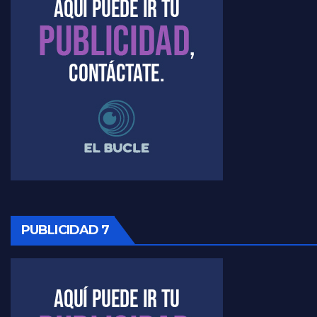
Marangoni sobre el dólar - Gustavo Marangoni con Jorge Gres
Raúl Timerman sobre el acto del FdT en La Plata - Raúl Timerman
Raúl Timerman sobre el funcionamiento del FdT - Raúl Timerman
Raúl Timerman sobre la imagen del Gobierno - Raúl Timerman
Raúl Timerman sobre la oposición
PUBLICIDAD 7