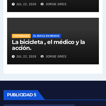
Dalbón sobre el impuesto a la riqueza - Gregorio Dalbon con Jorge Gres
JUL 22, 2026
JORGE GRES
José Urtubey y la posible reactivación económica - José Urtubey con Jorge Gres
José Urtubey sobre la posibilidad de una candidatura - José Urtubey con Jorge Gres
EDITORIALES
EL BUCLE EN MEDIOS
Elio Rossi sobre Maradona - Elio Rossi con Jorge Gres
La bicicleta , el médico y la
acción.
Nicolás Kreplak , sobre Maradona - Nicolás Kreplak con Jorge Gres
JUL 22, 2026
JORGE GRES
Kreplak , sobre la vacuna contra el Covid-19 - Nicolás Kreplak con Jorge Gres
Kreplak , vacuna e ideología - Nicolás Kreplak con Jorge Gres
Kreplak ,qué vacunas llegarán al país - Nicolás Kreplak con Jorge Gres
PUBLICIDAD 5
Kreplak , cómo se darán los turnos para la vacunación - Nicolás Kreplak con Jorge Gres