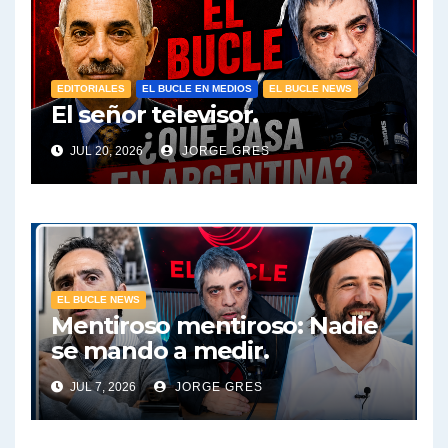
EDITORIALES
EL BUCLE EN MEDIOS
EL BUCLE NEWS
El señor televisor.
JUL 20, 2026
JORGE GRES
EL BUCLE NEWS
Mentiroso mentiroso: Nadie
se mando a medir.
JUL 7, 2026
JORGE GRES