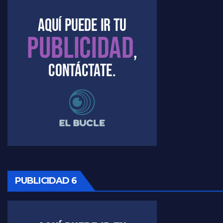
Kreplak , la vacunación en contexto de cuidado - Nicolás Kreplak con Jorge Gres
Timerman : " Cristina está enojada" - Raúl Timerman con Jorge Gres
Timerman, sobre el velatorio de Maradona - Raúl Timerman con Jorge Gres
Timerman, sobre Formosa en cuanto a la pandemia - Raúl Timerman con Jorge Gres
Timerman ,llamativos datos sobre la grieta - Raúl Timerman con Jorge Gres
Timerman: " La gente esta buscando un cambio" - Raúl Timerman con Jorge Gres
Marangoni sobre la negociacion con el FMI - Gustavo Marangoni con Jorge Gres
PUBLICIDAD 6
Marangoni, sobre el ajuste - Gustavo Marangoni con Jorge Gres
Marangoni sobre dispositivo de seguridad en el velatorio de Maradona - Gustavo Marangoni con Jorge Gres