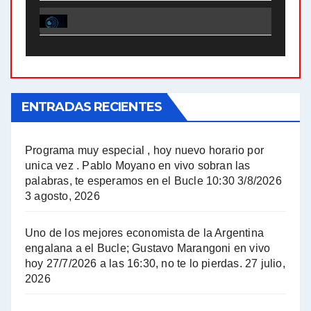
El Bucle News en Radio Gráfica. Bloque 1 . 28.04.24 - Jorge Gres
El Bucle News en Radio Gráfica. Bloque 2 . 21.04.24 - Jorge Gres
El Bucle News en Radio Gráfica. Bloque 1 . 21.04.24 - Jorge Gres
ENTRADAS RECIENTES
El Bucle News en Radio Gráfica. Bloque 1 . 14.04.24 - Jorge Gres
El Bucle News en Radio Gráfica. Bloque 2 . 14.04.24 - Jorge Gres
Programa muy especial , hoy nuevo horario por
unica vez . Pablo Moyano en vivo sobran las
A mayor poder al empresariado le cuesta encontrar resistencia - Jose Urtubey con Jorge Gres
palabras, te esperamos en el Bucle 10:30 3/8/2026
3 agosto, 2026
Hugo Yasky sobre el Impuesto a las grandes fortunas - Hugo Yasky con Jorge Gres
Uno de los mejores economista de la Argentina
Hugo Yasky : Día de la Militancia - Hugo Yasky con Jorge Gres
engalana a el Bucle; Gustavo Marangoni en vivo
hoy 27/7/2026 a las 16:30, no te lo pierdas.
27 julio,
2026
Hugo Yasky opina sobre la reunión de Sergio Massa con el FMI - Hugo Yasky con Jorge Gres