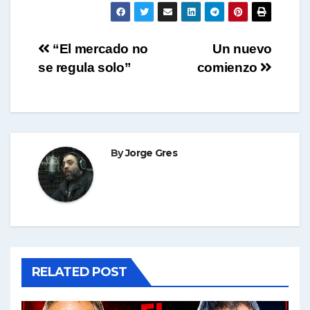
p
Navegación
“El mercado no
Un nuevo
se regula solo”
comienzo
de
entradas
By
Jorge Gres
RELATED POST