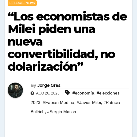
EL BUCLE NEWS
“Los economistas de
Milei piden una
nueva
convertibilidad, no
dolarización”
By
Jorge Gres
,
#economía
#elecciones
AGO 26, 2023
,
,
,
2023
#Fabián Medina
#Javier Milei
#Patricia
,
Bullrich
#Sergio Massa