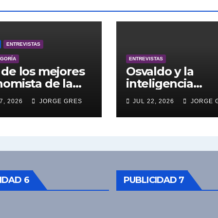
ENTREVISTAS
EGORÍA
ENTREVISTAS
de los mejores
Osvaldo y la
omista de la
inteligencia
entina engalana
artificial.
7, 2026
JORGE GRES
JUL 22, 2026
JORGE 
 Bucle; Gustavo
ngoni en vivo
27/7/2026 a las
0, no te lo
das.
IDAD 6
PUBLICIDAD 7