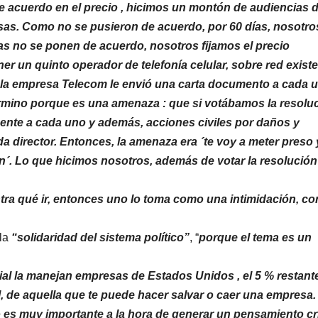
 de acuerdo en el precio , hicimos un montón de audiencias 
resas. Como no se pusieron de acuerdo, por 60 días, nosotro
ías no se ponen de acuerdo, nosotros fijamos el precio
er un quinto operador de telefonía celular, sobre red existe
 la empresa Telecom le envió una carta documento a cada 
rmino porque es una amenaza : que si votábamos la resolu
mente a cada uno y además, acciones civiles por daños y
ada director. Entonces, la amenaza era ´te voy a meter preso 
ón´. Lo que hicimos nosotros, además de votar la resolución
ntra qué ir, entonces uno lo toma como una intimidación, c
 la
“solidaridad del sistema político”
, “
porque el tema es un
al la manejan empresas de Estados Unidos , el 5 % restante
al, de aquella que te puede hacer salvar o caer una empresa.
 es muy importante a la hora de generar un pensamiento cri