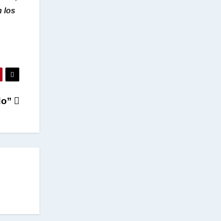
n los
ndo”