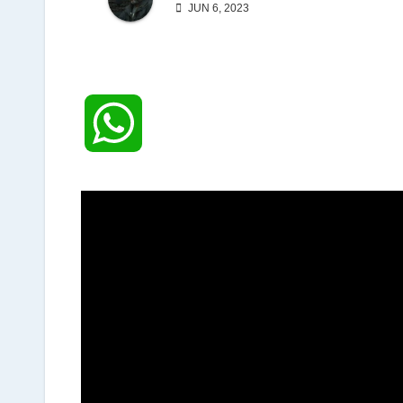
JUN 6, 2023
W
h
a
t
s