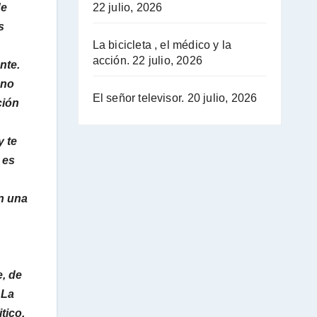
de
22 julio, 2026
s
La bicicleta , el médico y la
acción.
22 julio, 2026
nte.
uno
El señor televisor.
20 julio, 2026
ción
y te
 es
on una
, de
 La
tico,