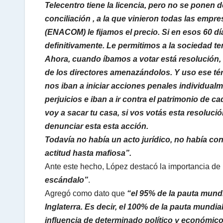
Telecentro tiene la licencia, pero no se ponen
conciliación , a la que vinieron todas las emp
(ENACOM) le fijamos el precio. Si en esos 60 d
definitivamente. Le permitimos a la sociedad ten
Ahora, cuando íbamos a votar está resolución,
de los directores amenazándolos. Y uso ese té
nos iban a iniciar acciones penales individual
perjuicios e iban a ir contra el patrimonio de c
voy a sacar tu casa, si vos votás esta resoluci
denunciar esta esta acción.
Todavía no había un acto jurídico, no había co
actitud hasta mafiosa”.
Ante este hecho, López destacó la importancia de
escándalo”
.
Agregó como dato que
“el 95% de la pauta mundi
Inglaterra. Es decir, el 100% de la pauta mundi
influencia de determinado político y económico