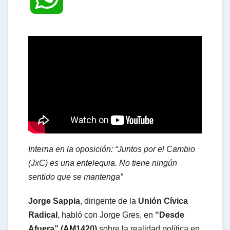
h
a
t
s
Interna en la oposición: “Juntos por el Cambio
A
(JxC) es una entelequia. No tiene ningún
sentido que se mantenga”
p
Jorge Sappia
, dirigente de la
Unión Cívica
Radical
, habló con Jorge Gres, en
“Desde
p
Afuera” (AM1420)
sobre la realidad política en