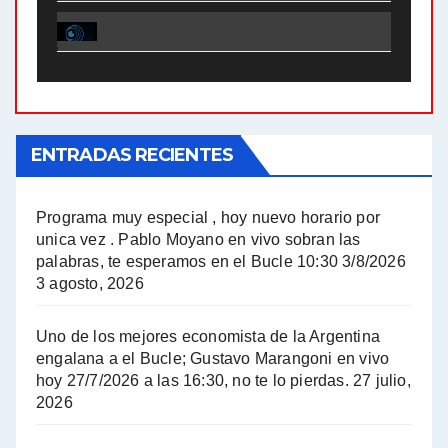
El Bucle News en Radio Gráfica. Bloque 1 . 28.04.24 - Jorge Gres
El Bucle News en Radio Gráfica. Bloque 2 . 21.04.24 - Jorge Gres
El Bucle News en Radio Gráfica. Bloque 1 . 21.04.24 - Jorge Gres
ENTRADAS RECIENTES
El Bucle News en Radio Gráfica. Bloque 1 . 14.04.24 - Jorge Gres
El Bucle News en Radio Gráfica. Bloque 2 . 14.04.24 - Jorge Gres
Programa muy especial , hoy nuevo horario por
unica vez . Pablo Moyano en vivo sobran las
A mayor poder al empresariado le cuesta encontrar resistencia - Jose Urtubey con Jorge Gres
palabras, te esperamos en el Bucle 10:30 3/8/2026
3 agosto, 2026
Hugo Yasky sobre el Impuesto a las grandes fortunas - Hugo Yasky con Jorge Gres
Uno de los mejores economista de la Argentina
Hugo Yasky : Día de la Militancia - Hugo Yasky con Jorge Gres
engalana a el Bucle; Gustavo Marangoni en vivo
hoy 27/7/2026 a las 16:30, no te lo pierdas.
27 julio,
2026
Hugo Yasky opina sobre la reunión de Sergio Massa con el FMI - Hugo Yasky con Jorge Gres