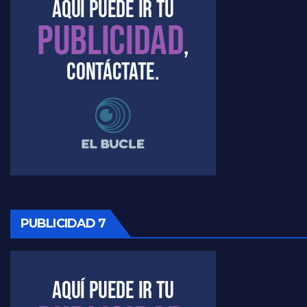
Marangoni sobre el dólar - Gustavo Marangoni con Jorge Gres
Raúl Timerman sobre el acto del FdT en La Plata - Raúl Timerman
Raúl Timerman sobre el funcionamiento del FdT - Raúl Timerman
Raúl Timerman sobre la imagen del Gobierno - Raúl Timerman
Raúl Timerman sobre la oposición
PUBLICIDAD 7