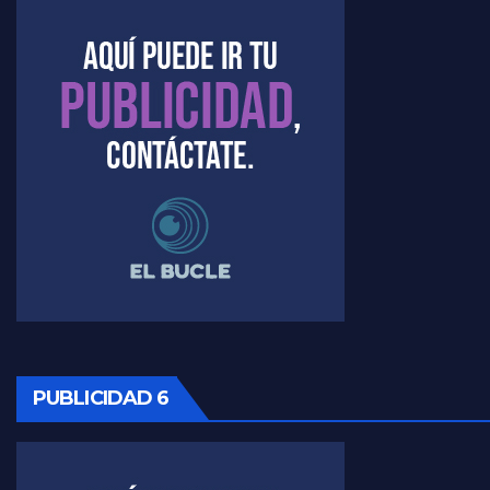
Kreplak , la vacunación en contexto de cuidado - Nicolás Kreplak con Jorge Gres
Timerman : " Cristina está enojada" - Raúl Timerman con Jorge Gres
Timerman, sobre el velatorio de Maradona - Raúl Timerman con Jorge Gres
Timerman, sobre Formosa en cuanto a la pandemia - Raúl Timerman con Jorge Gres
Timerman ,llamativos datos sobre la grieta - Raúl Timerman con Jorge Gres
Timerman: " La gente esta buscando un cambio" - Raúl Timerman con Jorge Gres
Marangoni sobre la negociacion con el FMI - Gustavo Marangoni con Jorge Gres
PUBLICIDAD 6
Marangoni, sobre el ajuste - Gustavo Marangoni con Jorge Gres
Marangoni sobre dispositivo de seguridad en el velatorio de Maradona - Gustavo Marangoni con Jorge Gres