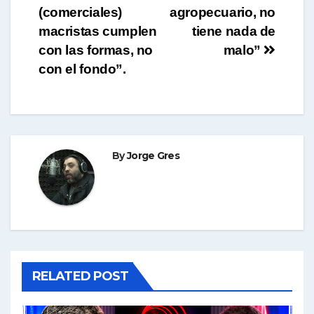
de
(comerciales)
agropecuario, no
entradas
macristas cumplen
tiene nada de
con las formas, no
malo”
con el fondo”.
By
Jorge Gres
RELATED POST