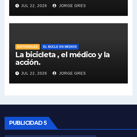
Dalbón sobre el impuesto a la riqueza - Gregorio Dalbon con Jorge Gres
JUL 22, 2026
JORGE GRES
José Urtubey y la posible reactivación económica - José Urtubey con Jorge Gres
José Urtubey sobre la posibilidad de una candidatura - José Urtubey con Jorge Gres
EDITORIALES
EL BUCLE EN MEDIOS
Elio Rossi sobre Maradona - Elio Rossi con Jorge Gres
La bicicleta , el médico y la
acción.
Nicolás Kreplak , sobre Maradona - Nicolás Kreplak con Jorge Gres
JUL 22, 2026
JORGE GRES
Kreplak , sobre la vacuna contra el Covid-19 - Nicolás Kreplak con Jorge Gres
Kreplak , vacuna e ideología - Nicolás Kreplak con Jorge Gres
Kreplak ,qué vacunas llegarán al país - Nicolás Kreplak con Jorge Gres
PUBLICIDAD 5
Kreplak , cómo se darán los turnos para la vacunación - Nicolás Kreplak con Jorge Gres