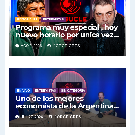
EDITORIALES
ENTREVISTAS
Programa muy especial , hoy
nuevo horario por unica vez .
Pablo Moyano en vivo sobran
AGO 3, 2026
JORGE GRES
las palabras, te esperamos
en el Bucle 10:30 3/8/2026
EN VIVO
ENTREVISTAS
SIN CATEGORÍA
Uno de los mejores
economista de la Argentina
engalana a el Bucle; Gustavo
JUL 27, 2026
JORGE GRES
Marangoni en vivo hoy
27/7/2026 a las 16:30, no te lo