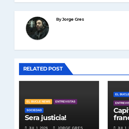
By
Jorge Gres
RELATED POST
EL BUCL
EL BUCLE NEWS
ENTREVISTAS
ENTREVI
Capi
SOCIEDAD
Sera justicia!
fran
JUL 1, 2026
JORGE GRES
JUL 1,