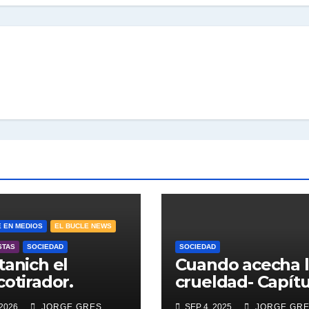
E EN MEDIOS
EL BUCLE NEWS
STAS
SOCIEDAD
SOCIEDAD
tanich el
Cuando acecha 
cotirador.
crueldad- Capítu
 2026
JORGE GRES
SEP 4, 2025
JORGE GR