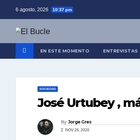
Skip
6 agosto, 2026
10:37 pm
to
content
EN ESTE MOMENTO
ENTREVISTAS
SOCIEDAD
José Urtubey , má
By
Jorge Gres
NOV 26, 2020