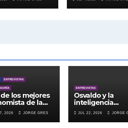
ENTREVISTAS
EGORÍA
ENTREVISTAS
de los mejores
Osvaldo y la
omista de la
inteligencia
entina engalana
artificial.
7, 2026
JORGE GRES
JUL 22, 2026
JORGE 
 Bucle; Gustavo
ngoni en vivo