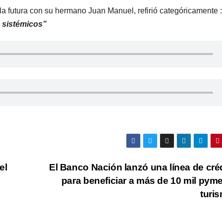
ula futura con su hermano Juan Manuel, refirió categóricamente 
s sistémicos”
el
El Banco Nación lanzó una línea de cré
para beneficiar a más de 10 mil pym
turi