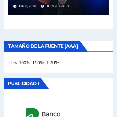
Bucle en Vivo 16:30 -8 de
JUN 8, 2026
JORGE GRES
Junio de 2026,
TAMAÑO DE LA FUENTE [AAA]
120%
110%
100%
90%
PUBLICIDAD 1