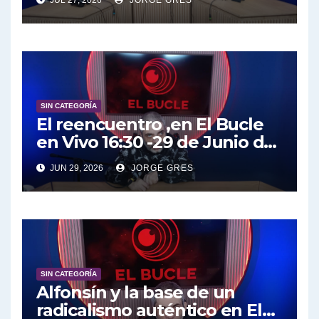
Marangoni en vivo hoy
27/7/2026 a las 16:30, no te lo
pierdas.
SIN CATEGORÍA
El reencuentro ,en El Bucle
en Vivo 16:30 -29 de Junio de
2026, un misil en mi placard.
JUN 29, 2026
JORGE GRES
SIN CATEGORÍA
Alfonsín y la base de un
radicalismo auténtico en El