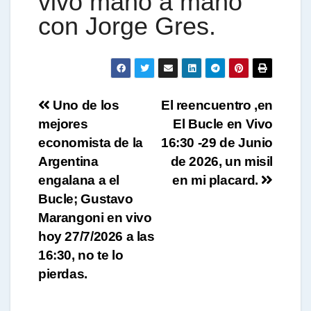
vivo mano a mano
con Jorge Gres.
Navegación
Uno de los
El reencuentro ,en
mejores
El Bucle en Vivo
de
economista de la
16:30 -29 de Junio
entradas
Argentina
de 2026, un misil
engalana a el
en mi placard.
Bucle; Gustavo
Marangoni en vivo
hoy 27/7/2026 a las
16:30, no te lo
pierdas.