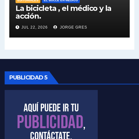
EDITORIALES
EL BUCLE EN MEDIOS
Elio Rossi sobre Maradona - Elio Rossi con Jorge Gres
La bicicleta , el médico y la
acción.
Nicolás Kreplak , sobre Maradona - Nicolás Kreplak con Jorge Gres
JUL 22, 2026
JORGE GRES
Kreplak , sobre la vacuna contra el Covid-19 - Nicolás Kreplak con Jorge Gres
Kreplak , vacuna e ideología - Nicolás Kreplak con Jorge Gres
Kreplak ,qué vacunas llegarán al país - Nicolás Kreplak con Jorge Gres
PUBLICIDAD 5
Kreplak , cómo se darán los turnos para la vacunación - Nicolás Kreplak con Jorge Gres
Kreplak , la vacunación en contexto de cuidado - Nicolás Kreplak con Jorge Gres
Timerman : " Cristina está enojada" - Raúl Timerman con Jorge Gres
Timerman, sobre el velatorio de Maradona - Raúl Timerman con Jorge Gres