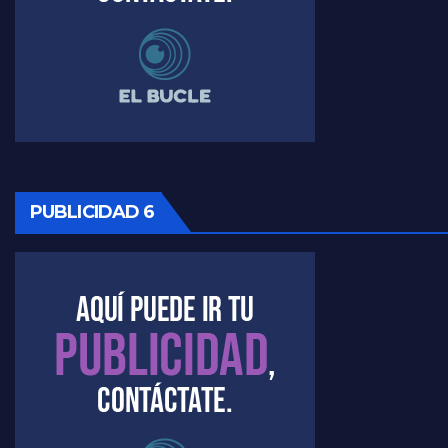
Timerman, sobre Formosa en cuanto a la pandemia - Raúl Timerman con Jorge Gres
Timerman ,llamativos datos sobre la grieta - Raúl Timerman con Jorge Gres
Timerman: " La gente esta buscando un cambio" - Raúl Timerman con Jorge Gres
Marangoni sobre la negociacion con el FMI - Gustavo Marangoni con Jorge Gres
PUBLICIDAD 6
Marangoni, sobre el ajuste - Gustavo Marangoni con Jorge Gres
Marangoni sobre dispositivo de seguridad en el velatorio de Maradona - Gustavo Marangoni con Jorge Gres
Marangoni sobre el dólar - Gustavo Marangoni con Jorge Gres
Raúl Timerman sobre el acto del FdT en La Plata - Raúl Timerman
Raúl Timerman sobre el funcionamiento del FdT - Raúl Timerman