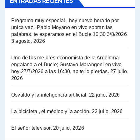
ENTRADAS RECIENTES
El Bucle News en Radio Gráfica. Bloque 1 . 14.04.24 - Jorge Gres
El Bucle News en Radio Gráfica. Bloque 2 . 14.04.24 - Jorge Gres
Programa muy especial , hoy nuevo horario por
unica vez . Pablo Moyano en vivo sobran las
A mayor poder al empresariado le cuesta encontrar resistencia - Jose Urtubey con Jorge Gres
palabras, te esperamos en el Bucle 10:30 3/8/2026
3 agosto, 2026
Hugo Yasky sobre el Impuesto a las grandes fortunas - Hugo Yasky con Jorge Gres
Uno de los mejores economista de la Argentina
Hugo Yasky : Día de la Militancia - Hugo Yasky con Jorge Gres
engalana a el Bucle; Gustavo Marangoni en vivo
hoy 27/7/2026 a las 16:30, no te lo pierdas.
27 julio,
2026
Hugo Yasky opina sobre la reunión de Sergio Massa con el FMI - Hugo Yasky con Jorge Gres
Osvaldo y la inteligencia artificial.
22 julio, 2026
Hugo Yasky sobre la Coordinadora de las Industrias de Productos Alimenticios (COPAL) - Hugo Yasky con Jorge Gres
Pablo Moyano sobre el espionaje: "Estos personajes siniestros han hecho mucho daño" - Pablo Moyano con Jorge Gres
La bicicleta , el médico y la acción.
22 julio, 2026
Pablo Moyano sobre el espionaje: "La AFI era una banda ilícita" - Pablo Moyano con Jorge Gres
El señor televisor.
20 julio, 2026