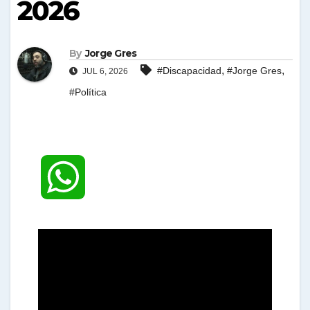
2026
By
Jorge Gres
,
,
#Discapacidad
#Jorge Gres
JUL 6, 2026
#Política
W
h
a
t