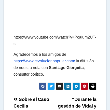
t
s
https://www.youtube.com/watch?v=PcaIum2UT-
s
A
Agradecemos a los amigos de
https://www.revolucionpopular.com/
la difusión
p
de nuestra nota con
Santiago Giorgetta
,
consultor político.
p
Navegación
Sobre el Caso
“Durante la
Cecilia
gestión de Vidal y