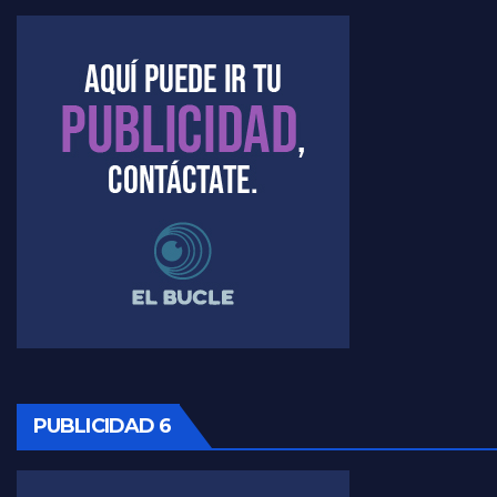
Kreplak , la vacunación en contexto de cuidado - Nicolás Kreplak con Jorge Gres
Timerman : " Cristina está enojada" - Raúl Timerman con Jorge Gres
Timerman, sobre el velatorio de Maradona - Raúl Timerman con Jorge Gres
Timerman, sobre Formosa en cuanto a la pandemia - Raúl Timerman con Jorge Gres
Timerman ,llamativos datos sobre la grieta - Raúl Timerman con Jorge Gres
Timerman: " La gente esta buscando un cambio" - Raúl Timerman con Jorge Gres
Marangoni sobre la negociacion con el FMI - Gustavo Marangoni con Jorge Gres
PUBLICIDAD 6
Marangoni, sobre el ajuste - Gustavo Marangoni con Jorge Gres
Marangoni sobre dispositivo de seguridad en el velatorio de Maradona - Gustavo Marangoni con Jorge Gres