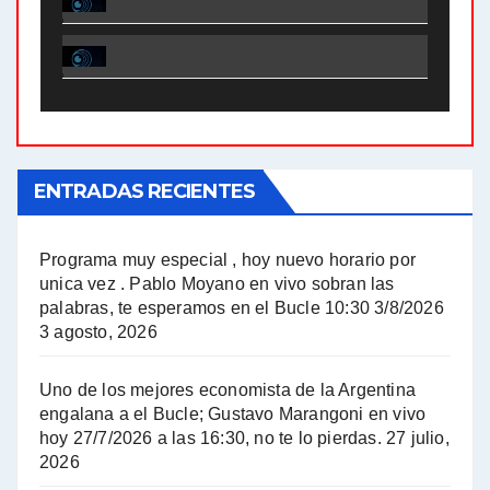
El Bucle News en Radio Gráfica. Bloque 1 . 28.04.24 - Jorge Gres
El Bucle News en Radio Gráfica. Bloque 2 . 21.04.24 - Jorge Gres
El Bucle News en Radio Gráfica. Bloque 1 . 21.04.24 - Jorge Gres
ENTRADAS RECIENTES
El Bucle News en Radio Gráfica. Bloque 1 . 14.04.24 - Jorge Gres
El Bucle News en Radio Gráfica. Bloque 2 . 14.04.24 - Jorge Gres
Programa muy especial , hoy nuevo horario por
unica vez . Pablo Moyano en vivo sobran las
A mayor poder al empresariado le cuesta encontrar resistencia - Jose Urtubey con Jorge Gres
palabras, te esperamos en el Bucle 10:30 3/8/2026
3 agosto, 2026
Hugo Yasky sobre el Impuesto a las grandes fortunas - Hugo Yasky con Jorge Gres
Uno de los mejores economista de la Argentina
Hugo Yasky : Día de la Militancia - Hugo Yasky con Jorge Gres
engalana a el Bucle; Gustavo Marangoni en vivo
hoy 27/7/2026 a las 16:30, no te lo pierdas.
27 julio,
2026
Hugo Yasky opina sobre la reunión de Sergio Massa con el FMI - Hugo Yasky con Jorge Gres