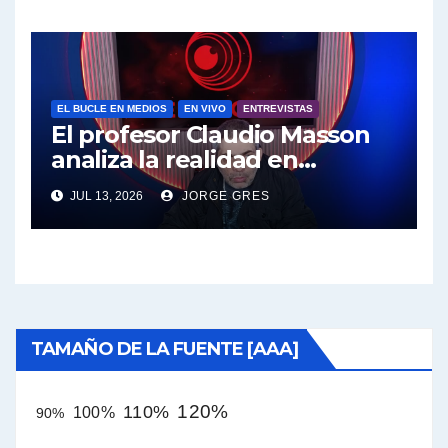
EL BUCLE EN MEDIOS
EN VIVO
ENTREVISTAS
El profesor Claudio Masson
analiza la realidad en
términos políticos e
JUL 13, 2026
JORGE GRES
intelectuales
TAMAÑO DE LA FUENTE [AAA]
120%
110%
100%
90%