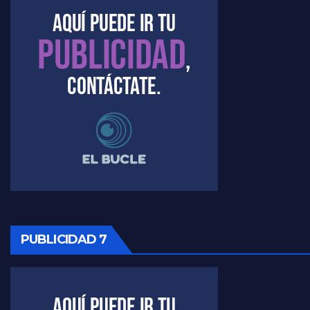
Marangoni sobre el dólar - Gustavo Marangoni con Jorge Gres
Raúl Timerman sobre el acto del FdT en La Plata - Raúl Timerman
Raúl Timerman sobre el funcionamiento del FdT - Raúl Timerman
Raúl Timerman sobre la imagen del Gobierno - Raúl Timerman
Raúl Timerman sobre la oposición
PUBLICIDAD 7