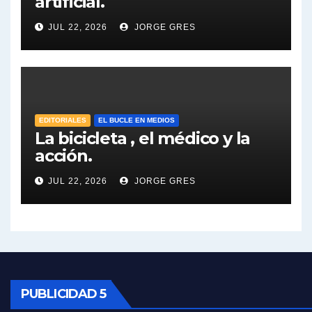
artificial.
Dalbón sobre el impuesto a la riqueza - Gregorio Dalbon con Jorge Gres
JUL 22, 2026
JORGE GRES
José Urtubey y la posible reactivación económica - José Urtubey con Jorge Gres
José Urtubey sobre la posibilidad de una candidatura - José Urtubey con Jorge Gres
EDITORIALES
EL BUCLE EN MEDIOS
Elio Rossi sobre Maradona - Elio Rossi con Jorge Gres
La bicicleta , el médico y la
acción.
Nicolás Kreplak , sobre Maradona - Nicolás Kreplak con Jorge Gres
JUL 22, 2026
JORGE GRES
Kreplak , sobre la vacuna contra el Covid-19 - Nicolás Kreplak con Jorge Gres
Kreplak , vacuna e ideología - Nicolás Kreplak con Jorge Gres
Kreplak ,qué vacunas llegarán al país - Nicolás Kreplak con Jorge Gres
PUBLICIDAD 5
Kreplak , cómo se darán los turnos para la vacunación - Nicolás Kreplak con Jorge Gres