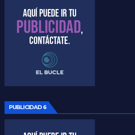
Kreplak , la vacunación en contexto de cuidado - Nicolás Kreplak con Jorge Gres
Timerman : " Cristina está enojada" - Raúl Timerman con Jorge Gres
Timerman, sobre el velatorio de Maradona - Raúl Timerman con Jorge Gres
Timerman, sobre Formosa en cuanto a la pandemia - Raúl Timerman con Jorge Gres
Timerman ,llamativos datos sobre la grieta - Raúl Timerman con Jorge Gres
Timerman: " La gente esta buscando un cambio" - Raúl Timerman con Jorge Gres
Marangoni sobre la negociacion con el FMI - Gustavo Marangoni con Jorge Gres
PUBLICIDAD 6
Marangoni, sobre el ajuste - Gustavo Marangoni con Jorge Gres
Marangoni sobre dispositivo de seguridad en el velatorio de Maradona - Gustavo Marangoni con Jorge Gres