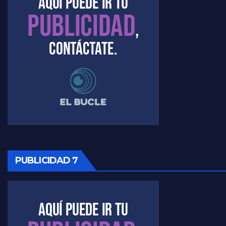
Marangoni sobre el dólar - Gustavo Marangoni con Jorge Gres
Raúl Timerman sobre el acto del FdT en La Plata - Raúl Timerman
Raúl Timerman sobre el funcionamiento del FdT - Raúl Timerman
Raúl Timerman sobre la imagen del Gobierno - Raúl Timerman
Raúl Timerman sobre la oposición
PUBLICIDAD 7