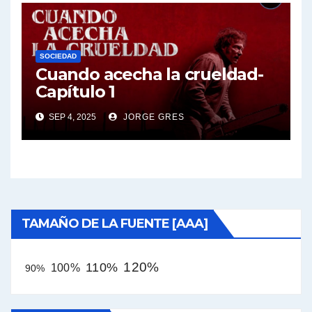
SOCIEDAD
Cuando acecha la crueldad-
Capítulo 1
SEP 4, 2025
JORGE GRES
TAMAÑO DE LA FUENTE [AAA]
120%
110%
100%
90%