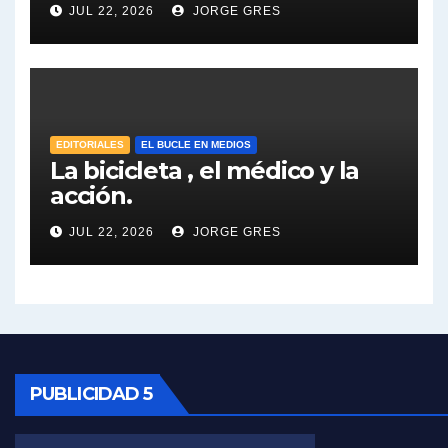
Dalbón sobre el impuesto a la riqueza - Gregorio Dalbon con Jorge Gres
JUL 22, 2026
JORGE GRES
José Urtubey y la posible reactivación económica - José Urtubey con Jorge Gres
José Urtubey sobre la posibilidad de una candidatura - José Urtubey con Jorge Gres
EDITORIALES
EL BUCLE EN MEDIOS
Elio Rossi sobre Maradona - Elio Rossi con Jorge Gres
La bicicleta , el médico y la
acción.
Nicolás Kreplak , sobre Maradona - Nicolás Kreplak con Jorge Gres
JUL 22, 2026
JORGE GRES
Kreplak , sobre la vacuna contra el Covid-19 - Nicolás Kreplak con Jorge Gres
Kreplak , vacuna e ideología - Nicolás Kreplak con Jorge Gres
Kreplak ,qué vacunas llegarán al país - Nicolás Kreplak con Jorge Gres
PUBLICIDAD 5
Kreplak , cómo se darán los turnos para la vacunación - Nicolás Kreplak con Jorge Gres