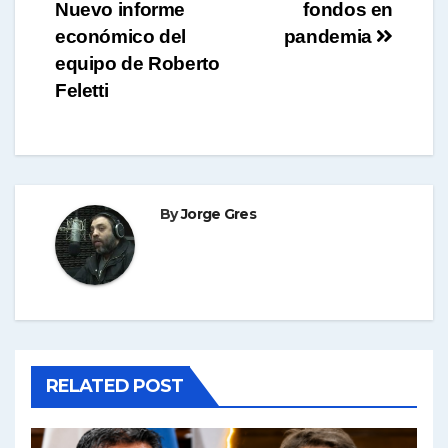
entradas
Nuevo informe
fondos en
económico del
pandemia
equipo de Roberto
Feletti
By
Jorge Gres
RELATED POST