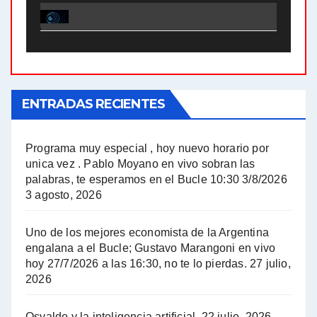
El Bucle News en Radio Gráfica. Bloque 2 . 21.04.24 - Jorge Gres
El Bucle News en Radio Gráfica. Bloque 1 . 21.04.24 - Jorge Gres
ENTRADAS RECIENTES
El Bucle News en Radio Gráfica. Bloque 1 . 14.04.24 - Jorge Gres
El Bucle News en Radio Gráfica. Bloque 2 . 14.04.24 - Jorge Gres
Programa muy especial , hoy nuevo horario por
unica vez . Pablo Moyano en vivo sobran las
A mayor poder al empresariado le cuesta encontrar resistencia - Jose Urtubey con Jorge Gres
palabras, te esperamos en el Bucle 10:30 3/8/2026
3 agosto, 2026
Hugo Yasky sobre el Impuesto a las grandes fortunas - Hugo Yasky con Jorge Gres
Uno de los mejores economista de la Argentina
Hugo Yasky : Día de la Militancia - Hugo Yasky con Jorge Gres
engalana a el Bucle; Gustavo Marangoni en vivo
hoy 27/7/2026 a las 16:30, no te lo pierdas.
27 julio,
2026
Hugo Yasky opina sobre la reunión de Sergio Massa con el FMI - Hugo Yasky con Jorge Gres
Osvaldo y la inteligencia artificial.
22 julio, 2026