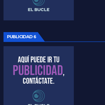
Timerman ,llamativos datos sobre la grieta - Raúl Timerman con Jorge Gres
Timerman: " La gente esta buscando un cambio" - Raúl Timerman con Jorge Gres
Marangoni sobre la negociacion con el FMI - Gustavo Marangoni con Jorge Gres
PUBLICIDAD 6
Marangoni, sobre el ajuste - Gustavo Marangoni con Jorge Gres
Marangoni sobre dispositivo de seguridad en el velatorio de Maradona - Gustavo Marangoni con Jorge Gres
Marangoni sobre el dólar - Gustavo Marangoni con Jorge Gres
Raúl Timerman sobre el acto del FdT en La Plata - Raúl Timerman
Raúl Timerman sobre el funcionamiento del FdT - Raúl Timerman
Raúl Timerman sobre la imagen del Gobierno - Raúl Timerman