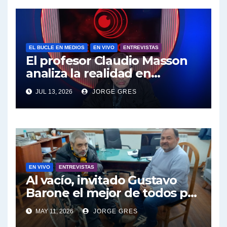
pierdas.
EL BUCLE EN MEDIOS
EN VIVO
ENTREVISTAS
El profesor Claudio Masson
analiza la realidad en
términos políticos e
JUL 13, 2026
JORGE GRES
intelectuales
EN VIVO
ENTREVISTAS
Al vacío, invitado Gustavo
Barone el mejor de todos por
el Bucle en vivo 11 de mayo
MAY 11, 2026
JORGE GRES
17:30 horario especial solo