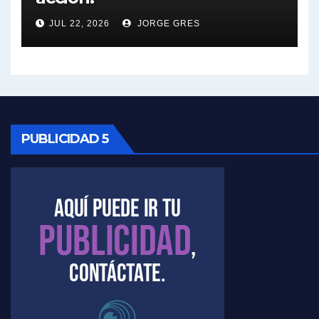
Nicolás Kreplak , sobre Maradona - Nicolás Kreplak con Jorge Gres
JUL 22, 2026
JORGE GRES
Kreplak , sobre la vacuna contra el Covid-19 - Nicolás Kreplak con Jorge Gres
Kreplak , vacuna e ideología - Nicolás Kreplak con Jorge Gres
Kreplak ,qué vacunas llegarán al país - Nicolás Kreplak con Jorge Gres
PUBLICIDAD 5
Kreplak , cómo se darán los turnos para la vacunación - Nicolás Kreplak con Jorge Gres
Kreplak , la vacunación en contexto de cuidado - Nicolás Kreplak con Jorge Gres
Timerman : " Cristina está enojada" - Raúl Timerman con Jorge Gres
Timerman, sobre el velatorio de Maradona - Raúl Timerman con Jorge Gres
Timerman, sobre Formosa en cuanto a la pandemia - Raúl Timerman con Jorge Gres