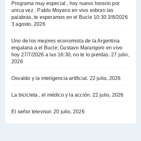
Programa muy especial , hoy nuevo horario por
unica vez . Pablo Moyano en vivo sobran las
A mayor poder al empresariado le cuesta encontrar resistencia - Jose Urtubey con Jorge Gres
palabras, te esperamos en el Bucle 10:30 3/8/2026
3 agosto, 2026
Hugo Yasky sobre el Impuesto a las grandes fortunas - Hugo Yasky con Jorge Gres
Uno de los mejores economista de la Argentina
Hugo Yasky : Día de la Militancia - Hugo Yasky con Jorge Gres
engalana a el Bucle; Gustavo Marangoni en vivo
hoy 27/7/2026 a las 16:30, no te lo pierdas.
27 julio,
2026
Hugo Yasky opina sobre la reunión de Sergio Massa con el FMI - Hugo Yasky con Jorge Gres
Osvaldo y la inteligencia artificial.
22 julio, 2026
Hugo Yasky sobre la Coordinadora de las Industrias de Productos Alimenticios (COPAL) - Hugo Yasky con Jorge Gres
Pablo Moyano sobre el espionaje: "Estos personajes siniestros han hecho mucho daño" - Pablo Moyano con Jorge Gres
La bicicleta , el médico y la acción.
22 julio, 2026
Pablo Moyano sobre el espionaje: "La AFI era una banda ilícita" - Pablo Moyano con Jorge Gres
El señor televisor.
20 julio, 2026
Pablo Moyano sobre el Día de la Militancia - Pablo Moyano con Jorge Gres