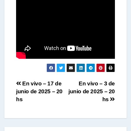
t
s
A
p
Navegación
En vivo – 17 de
En vivo – 3 de
junio de 2025 – 20
junio de 2025 – 20
p
de
hs
hs
entradas