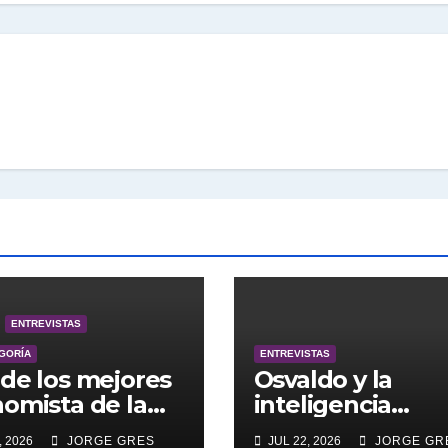
ENTREVISTAS
EGORÍA
ENTREVISTAS
de los mejores
Osvaldo y la
omista de la
inteligencia
ntina engalana
artificial.
, 2026
JORGE GRES
JUL 22, 2026
JORGE GR