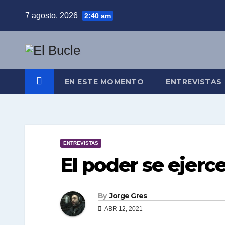
Skip
7 agosto, 2026
2:40 am
to
content
EN ESTE MOMENTO
ENTREVISTAS
ENTREVISTAS
El poder se ejerce
By
Jorge Gres
ABR 12, 2021