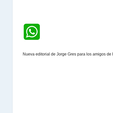
W
h
Nueva editorial de Jorge Gres para los amigos de
a
t
s
A