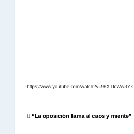
p
p
https://www.youtube.com/watch?v=98XTfcWw3Yk
Navegación
“La oposición llama al caos y miente”
de