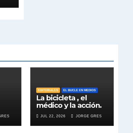
EDITORIALES
EL BUCLE EN MEDIOS
La bicicleta , el
médico y la acción.
GRES
JUL 22, 2026
JORGE GRES