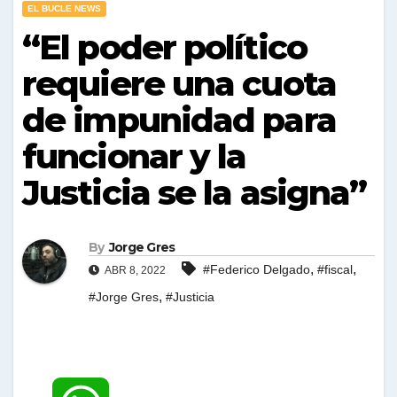
EL BUCLE NEWS
“El poder político
requiere una cuota
de impunidad para
funcionar y la
Justicia se la asigna”
By
Jorge Gres
,
,
#Federico Delgado
#fiscal
ABR 8, 2022
,
#Jorge Gres
#Justicia