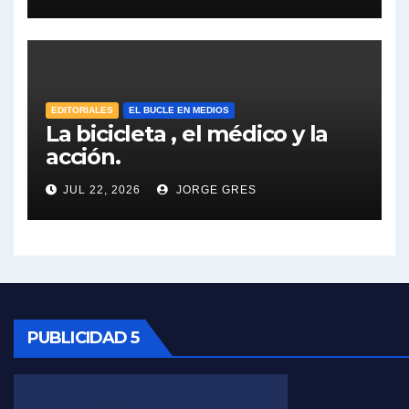
José Urtubey y la posible reactivación económica - José Urtubey con Jorge Gres
José Urtubey sobre la posibilidad de una candidatura - José Urtubey con Jorge Gres
EDITORIALES
EL BUCLE EN MEDIOS
Elio Rossi sobre Maradona - Elio Rossi con Jorge Gres
La bicicleta , el médico y la
acción.
Nicolás Kreplak , sobre Maradona - Nicolás Kreplak con Jorge Gres
JUL 22, 2026
JORGE GRES
Kreplak , sobre la vacuna contra el Covid-19 - Nicolás Kreplak con Jorge Gres
Kreplak , vacuna e ideología - Nicolás Kreplak con Jorge Gres
Kreplak ,qué vacunas llegarán al país - Nicolás Kreplak con Jorge Gres
PUBLICIDAD 5
Kreplak , cómo se darán los turnos para la vacunación - Nicolás Kreplak con Jorge Gres
Kreplak , la vacunación en contexto de cuidado - Nicolás Kreplak con Jorge Gres