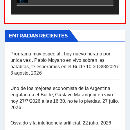
El Bucle News en Radio Gráfica. Bloque 2 . 21.04.24 - Jorge Gres
El Bucle News en Radio Gráfica. Bloque 1 . 21.04.24 - Jorge Gres
ENTRADAS RECIENTES
El Bucle News en Radio Gráfica. Bloque 1 . 14.04.24 - Jorge Gres
El Bucle News en Radio Gráfica. Bloque 2 . 14.04.24 - Jorge Gres
Programa muy especial , hoy nuevo horario por
unica vez . Pablo Moyano en vivo sobran las
A mayor poder al empresariado le cuesta encontrar resistencia - Jose Urtubey con Jorge Gres
palabras, te esperamos en el Bucle 10:30 3/8/2026
3 agosto, 2026
Hugo Yasky sobre el Impuesto a las grandes fortunas - Hugo Yasky con Jorge Gres
Uno de los mejores economista de la Argentina
Hugo Yasky : Día de la Militancia - Hugo Yasky con Jorge Gres
engalana a el Bucle; Gustavo Marangoni en vivo
hoy 27/7/2026 a las 16:30, no te lo pierdas.
27 julio,
2026
Hugo Yasky opina sobre la reunión de Sergio Massa con el FMI - Hugo Yasky con Jorge Gres
Osvaldo y la inteligencia artificial.
22 julio, 2026
Hugo Yasky sobre la Coordinadora de las Industrias de Productos Alimenticios (COPAL) - Hugo Yasky con Jorge Gres