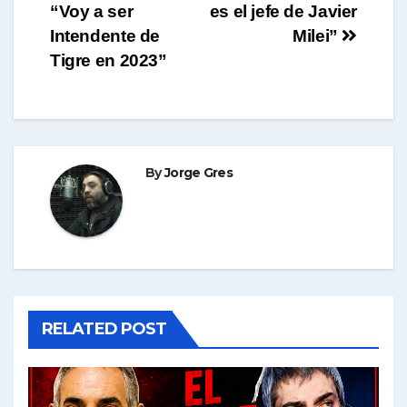
“Voy a ser
es el jefe de Javier
de
Intendente de
Milei”
entradas
Tigre en 2023”
By
Jorge Gres
RELATED POST