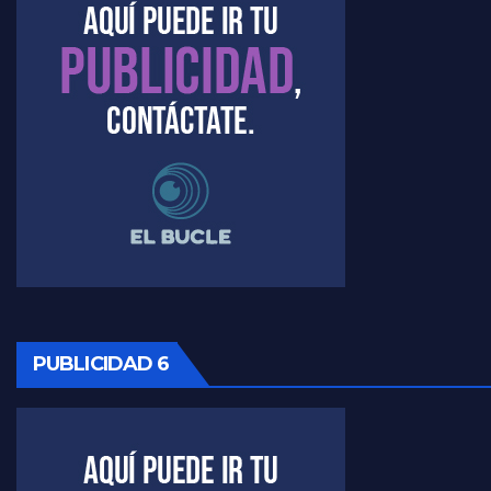
Timerman : " Cristina está enojada" - Raúl Timerman con Jorge Gres
Timerman, sobre el velatorio de Maradona - Raúl Timerman con Jorge Gres
Timerman, sobre Formosa en cuanto a la pandemia - Raúl Timerman con Jorge Gres
Timerman ,llamativos datos sobre la grieta - Raúl Timerman con Jorge Gres
Timerman: " La gente esta buscando un cambio" - Raúl Timerman con Jorge Gres
Marangoni sobre la negociacion con el FMI - Gustavo Marangoni con Jorge Gres
PUBLICIDAD 6
Marangoni, sobre el ajuste - Gustavo Marangoni con Jorge Gres
Marangoni sobre dispositivo de seguridad en el velatorio de Maradona - Gustavo Marangoni con Jorge Gres
Marangoni sobre el dólar - Gustavo Marangoni con Jorge Gres