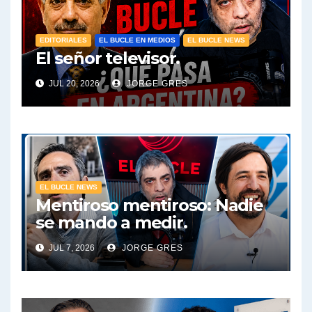
EDITORIALES
EL BUCLE EN MEDIOS
EL BUCLE NEWS
El señor televisor.
JUL 20, 2026
JORGE GRES
EL BUCLE NEWS
Mentiroso mentiroso: Nadie
se mando a medir.
JUL 7, 2026
JORGE GRES