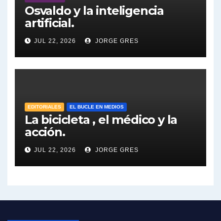
Osvaldo y la inteligencia
Dalbón sobre la Cámpora - Gregorio Dalbon con Jorge Gres
artificial.
Dalbón sobre el impuesto a la riqueza - Gregorio Dalbon con Jorge Gres
JUL 22, 2026
JORGE GRES
José Urtubey y la posible reactivación económica - José Urtubey con Jorge Gres
José Urtubey sobre la posibilidad de una candidatura - José Urtubey con Jorge Gres
EDITORIALES
EL BUCLE EN MEDIOS
Elio Rossi sobre Maradona - Elio Rossi con Jorge Gres
La bicicleta , el médico y la
acción.
Nicolás Kreplak , sobre Maradona - Nicolás Kreplak con Jorge Gres
JUL 22, 2026
JORGE GRES
Kreplak , sobre la vacuna contra el Covid-19 - Nicolás Kreplak con Jorge Gres
Kreplak , vacuna e ideología - Nicolás Kreplak con Jorge Gres
Kreplak ,qué vacunas llegarán al país - Nicolás Kreplak con Jorge Gres