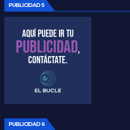
PUBLICIDAD 5
Kreplak , cómo se darán los turnos para la vacunación - Nicolás Kreplak con Jorge Gres
Kreplak , la vacunación en contexto de cuidado - Nicolás Kreplak con Jorge Gres
Timerman : " Cristina está enojada" - Raúl Timerman con Jorge Gres
Timerman, sobre el velatorio de Maradona - Raúl Timerman con Jorge Gres
Timerman, sobre Formosa en cuanto a la pandemia - Raúl Timerman con Jorge Gres
Timerman ,llamativos datos sobre la grieta - Raúl Timerman con Jorge Gres
Timerman: " La gente esta buscando un cambio" - Raúl Timerman con Jorge Gres
Marangoni sobre la negociacion con el FMI - Gustavo Marangoni con Jorge Gres
PUBLICIDAD 6
Marangoni, sobre el ajuste - Gustavo Marangoni con Jorge Gres