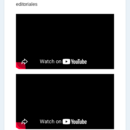
editoriales
t
s
A
p
p