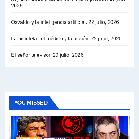
2026
Hugo Yasky opina sobre la reunión de Sergio Massa con el FMI - Hugo Yasky con Jorge Gres
Osvaldo y la inteligencia artificial.
22 julio, 2026
Hugo Yasky sobre la Coordinadora de las Industrias de Productos Alimenticios (COPAL) - Hugo Yasky con Jorge Gres
Pablo Moyano sobre el espionaje: "Estos personajes siniestros han hecho mucho daño" - Pablo Moyano con Jorge Gres
La bicicleta , el médico y la acción.
22 julio, 2026
Pablo Moyano sobre el espionaje: "La AFI era una banda ilícita" - Pablo Moyano con Jorge Gres
El señor televisor.
20 julio, 2026
Pablo Moyano sobre el Día de la Militancia - Pablo Moyano con Jorge Gres
Pablo Moyano :" La bandera del sindicalismo fue siempre pelear contra las políticas del FMI" - Pablo Moyano con Jorge Gres
Actualidad con Raúl Timerman - Raúl Timerman con Jorge Gres
YOU MISSED
Raúl Timerman: sobre la defensa de los Senadores de JxC al acuerdo con el FMI - Raúl Timerman con Jorge Gres
Roberto Salvarezza: debate sobre las vacunas - Roberto Salvarezza con Jorge Gres