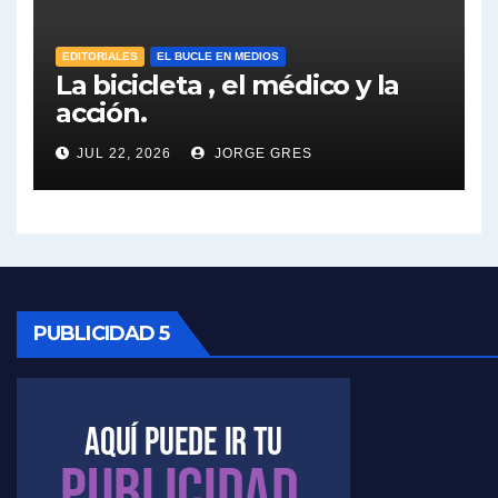
José Urtubey sobre la posibilidad de una candidatura - José Urtubey con Jorge Gres
EDITORIALES
EL BUCLE EN MEDIOS
Elio Rossi sobre Maradona - Elio Rossi con Jorge Gres
La bicicleta , el médico y la
acción.
Nicolás Kreplak , sobre Maradona - Nicolás Kreplak con Jorge Gres
JUL 22, 2026
JORGE GRES
Kreplak , sobre la vacuna contra el Covid-19 - Nicolás Kreplak con Jorge Gres
Kreplak , vacuna e ideología - Nicolás Kreplak con Jorge Gres
Kreplak ,qué vacunas llegarán al país - Nicolás Kreplak con Jorge Gres
PUBLICIDAD 5
Kreplak , cómo se darán los turnos para la vacunación - Nicolás Kreplak con Jorge Gres
Kreplak , la vacunación en contexto de cuidado - Nicolás Kreplak con Jorge Gres
Timerman : " Cristina está enojada" - Raúl Timerman con Jorge Gres