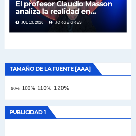
El profesor Claudio Masson
analiza la realidad en
términos políticos e
JUL 13, 2026
JORGE GRES
intelectuales
TAMAÑO DE LA FUENTE [AAA]
120%
110%
100%
90%
PUBLICIDAD 1