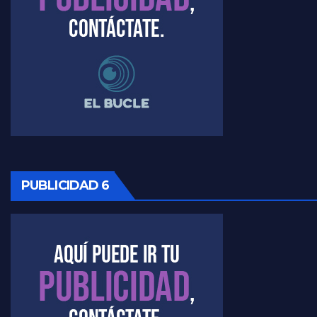
Timerman, sobre el velatorio de Maradona - Raúl Timerman con Jorge Gres
Timerman, sobre Formosa en cuanto a la pandemia - Raúl Timerman con Jorge Gres
Timerman ,llamativos datos sobre la grieta - Raúl Timerman con Jorge Gres
Timerman: " La gente esta buscando un cambio" - Raúl Timerman con Jorge Gres
Marangoni sobre la negociacion con el FMI - Gustavo Marangoni con Jorge Gres
PUBLICIDAD 6
Marangoni, sobre el ajuste - Gustavo Marangoni con Jorge Gres
Marangoni sobre dispositivo de seguridad en el velatorio de Maradona - Gustavo Marangoni con Jorge Gres
Marangoni sobre el dólar - Gustavo Marangoni con Jorge Gres
Raúl Timerman sobre el acto del FdT en La Plata - Raúl Timerman