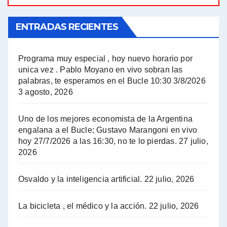
El Bucle News en Radio Gráfica. Bloque 1 . 21.04.24 - Jorge Gres
ENTRADAS RECIENTES
El Bucle News en Radio Gráfica. Bloque 1 . 14.04.24 - Jorge Gres
El Bucle News en Radio Gráfica. Bloque 2 . 14.04.24 - Jorge Gres
Programa muy especial , hoy nuevo horario por
unica vez . Pablo Moyano en vivo sobran las
A mayor poder al empresariado le cuesta encontrar resistencia - Jose Urtubey con Jorge Gres
palabras, te esperamos en el Bucle 10:30 3/8/2026
3 agosto, 2026
Hugo Yasky sobre el Impuesto a las grandes fortunas - Hugo Yasky con Jorge Gres
Uno de los mejores economista de la Argentina
Hugo Yasky : Día de la Militancia - Hugo Yasky con Jorge Gres
engalana a el Bucle; Gustavo Marangoni en vivo
hoy 27/7/2026 a las 16:30, no te lo pierdas.
27 julio,
2026
Hugo Yasky opina sobre la reunión de Sergio Massa con el FMI - Hugo Yasky con Jorge Gres
Osvaldo y la inteligencia artificial.
22 julio, 2026
Hugo Yasky sobre la Coordinadora de las Industrias de Productos Alimenticios (COPAL) - Hugo Yasky con Jorge Gres
Pablo Moyano sobre el espionaje: "Estos personajes siniestros han hecho mucho daño" - Pablo Moyano con Jorge Gres
La bicicleta , el médico y la acción.
22 julio, 2026