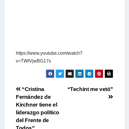
t
s
A
https://www.youtube.com/watch?
v=TWtVjwBG17s
p
p
Navegación
“Cristina
“Techint me vetó”
Fernández de
de
Kirchner tiene el
entradas
liderazgo político
del Frente de
Todos”