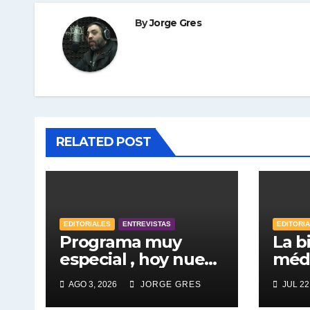
By
Jorge Gres
RELATED POST
EDITORIALES
ENTREVISTAS
EDITORI
Programa muy
La bi
especial , hoy nuevo
médi
horario por unica
AGO 3, 2026
JORGE GRES
JUL 22
vez . Pablo Moyano