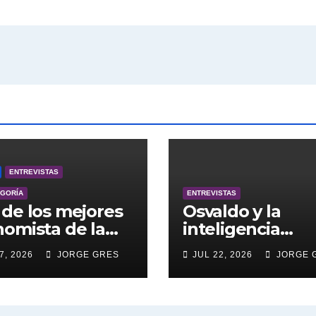
ENTREVISTAS
EGORÍA
ENTREVISTAS
de los mejores
Osvaldo y la
omista de la
inteligencia
entina engalana
artificial.
7, 2026
JORGE GRES
JUL 22, 2026
JORGE 
 Bucle; Gustavo
ngoni en vivo
27/7/2026 a las