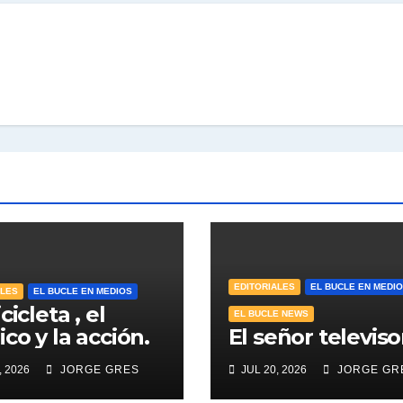
EDITORIALES
EL BUCLE EN MEDI
ALES
EL BUCLE EN MEDIOS
cicleta , el
EL BUCLE NEWS
co y la acción.
El señor televiso
, 2026
JORGE GRES
JUL 20, 2026
JORGE GR