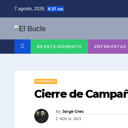
Skip
7 agosto, 2026
6:37 am
to
content
EN ESTE MOMENTO
ENTREVISTAS
EDITORIALES
Cierre de Campa
By
Jorge Gres
NOV 11, 2021