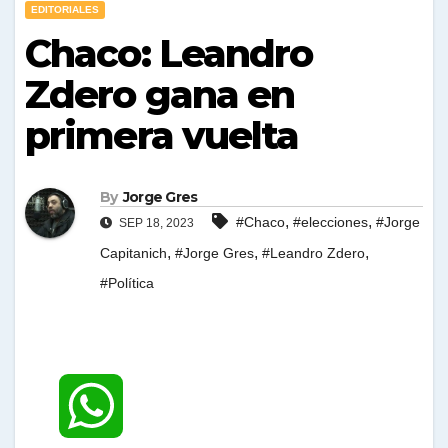
EDITORIALES
Chaco: Leandro
Zdero gana en
primera vuelta
By
Jorge Gres
,
,
#Chaco
#elecciones
#Jorge
SEP 18, 2023
,
,
,
Capitanich
#Jorge Gres
#Leandro Zdero
#Política
W