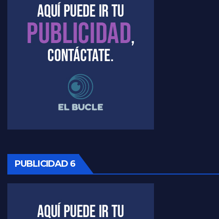
Timerman : " Cristina está enojada" - Raúl Timerman con Jorge Gres
Timerman, sobre el velatorio de Maradona - Raúl Timerman con Jorge Gres
Timerman, sobre Formosa en cuanto a la pandemia - Raúl Timerman con Jorge Gres
Timerman ,llamativos datos sobre la grieta - Raúl Timerman con Jorge Gres
Timerman: " La gente esta buscando un cambio" - Raúl Timerman con Jorge Gres
Marangoni sobre la negociacion con el FMI - Gustavo Marangoni con Jorge Gres
PUBLICIDAD 6
Marangoni, sobre el ajuste - Gustavo Marangoni con Jorge Gres
Marangoni sobre dispositivo de seguridad en el velatorio de Maradona - Gustavo Marangoni con Jorge Gres
Marangoni sobre el dólar - Gustavo Marangoni con Jorge Gres