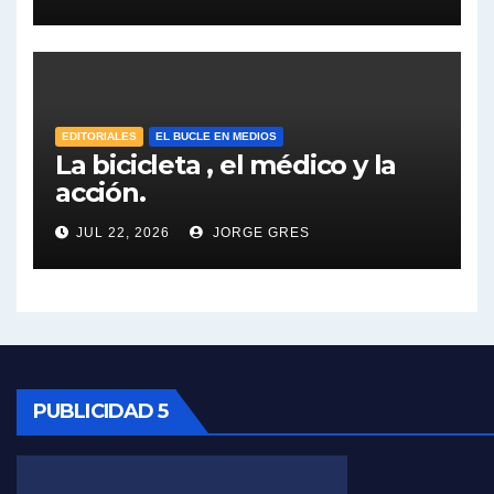
José Urtubey y la posible reactivación económica - José Urtubey con Jorge Gres
José Urtubey sobre la posibilidad de una candidatura - José Urtubey con Jorge Gres
EDITORIALES
EL BUCLE EN MEDIOS
Elio Rossi sobre Maradona - Elio Rossi con Jorge Gres
La bicicleta , el médico y la
acción.
Nicolás Kreplak , sobre Maradona - Nicolás Kreplak con Jorge Gres
JUL 22, 2026
JORGE GRES
Kreplak , sobre la vacuna contra el Covid-19 - Nicolás Kreplak con Jorge Gres
Kreplak , vacuna e ideología - Nicolás Kreplak con Jorge Gres
Kreplak ,qué vacunas llegarán al país - Nicolás Kreplak con Jorge Gres
PUBLICIDAD 5
Kreplak , cómo se darán los turnos para la vacunación - Nicolás Kreplak con Jorge Gres
Kreplak , la vacunación en contexto de cuidado - Nicolás Kreplak con Jorge Gres