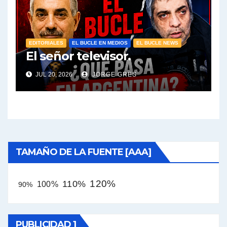
EDITORIALES
EL BUCLE EN MEDIOS
EL BUCLE NEWS
El señor televisor.
JUL 20, 2026
JORGE GRES
TAMAÑO DE LA FUENTE [AAA]
120%
110%
100%
90%
PUBLICIDAD 1