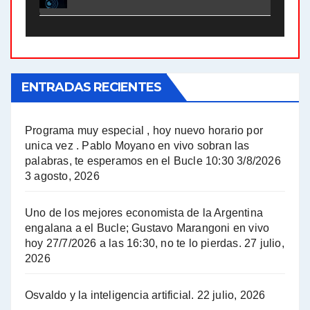
El Bucle News en Radio Gráfica. Bloque 2 . 21.04.24 - Jorge Gres
El Bucle News en Radio Gráfica. Bloque 1 . 21.04.24 - Jorge Gres
ENTRADAS RECIENTES
El Bucle News en Radio Gráfica. Bloque 1 . 14.04.24 - Jorge Gres
El Bucle News en Radio Gráfica. Bloque 2 . 14.04.24 - Jorge Gres
Programa muy especial , hoy nuevo horario por
unica vez . Pablo Moyano en vivo sobran las
A mayor poder al empresariado le cuesta encontrar resistencia - Jose Urtubey con Jorge Gres
palabras, te esperamos en el Bucle 10:30 3/8/2026
3 agosto, 2026
Hugo Yasky sobre el Impuesto a las grandes fortunas - Hugo Yasky con Jorge Gres
Uno de los mejores economista de la Argentina
Hugo Yasky : Día de la Militancia - Hugo Yasky con Jorge Gres
engalana a el Bucle; Gustavo Marangoni en vivo
hoy 27/7/2026 a las 16:30, no te lo pierdas.
27 julio,
2026
Hugo Yasky opina sobre la reunión de Sergio Massa con el FMI - Hugo Yasky con Jorge Gres
Osvaldo y la inteligencia artificial.
22 julio, 2026
Hugo Yasky sobre la Coordinadora de las Industrias de Productos Alimenticios (COPAL) - Hugo Yasky con Jorge Gres