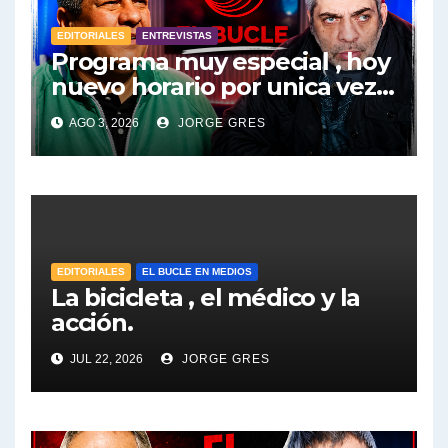
EDITORIALES
ENTREVISTAS
Programa muy especial , hoy
nuevo horario por unica vez .
Pablo Moyano en vivo sobran
AGO 3, 2026
JORGE GRES
las palabras, te esperamos
en el Bucle 10:30 3/8/2026
EDITORIALES
EL BUCLE EN MEDIOS
La bicicleta , el médico y la
acción.
JUL 22, 2026
JORGE GRES