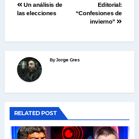
Navegación
Un análisis de
Editorial:
las elecciones
“Confesiones de
de
invierno”
entradas
By
Jorge Gres
RELATED POST