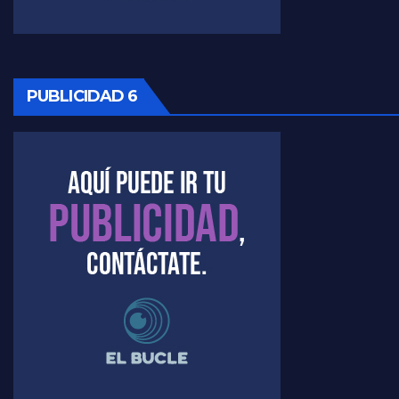
Marangoni sobre la negociacion con el FMI - Gustavo Marangoni con Jorge Gres
Marangoni, sobre el ajuste - Gustavo Marangoni con Jorge Gres
PUBLICIDAD 6
Marangoni sobre dispositivo de seguridad en el velatorio de Maradona - Gustavo Marangoni con Jorge Gres
Marangoni sobre el dólar - Gustavo Marangoni con Jorge Gres
Raúl Timerman sobre el acto del FdT en La Plata - Raúl Timerman
Raúl Timerman sobre el funcionamiento del FdT - Raúl Timerman
Raúl Timerman sobre la imagen del Gobierno - Raúl Timerman
Raúl Timerman sobre la oposición