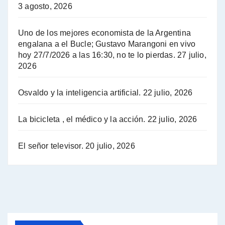
3 agosto, 2026
Hugo Yasky sobre el Impuesto a las grandes fortunas - Hugo Yasky con Jorge Gres
Uno de los mejores economista de la Argentina
Hugo Yasky : Día de la Militancia - Hugo Yasky con Jorge Gres
engalana a el Bucle; Gustavo Marangoni en vivo
hoy 27/7/2026 a las 16:30, no te lo pierdas.
27 julio,
2026
Hugo Yasky opina sobre la reunión de Sergio Massa con el FMI - Hugo Yasky con Jorge Gres
Osvaldo y la inteligencia artificial.
22 julio, 2026
Hugo Yasky sobre la Coordinadora de las Industrias de Productos Alimenticios (COPAL) - Hugo Yasky con Jorge Gres
Pablo Moyano sobre el espionaje: "Estos personajes siniestros han hecho mucho daño" - Pablo Moyano con Jorge Gres
La bicicleta , el médico y la acción.
22 julio, 2026
Pablo Moyano sobre el espionaje: "La AFI era una banda ilícita" - Pablo Moyano con Jorge Gres
El señor televisor.
20 julio, 2026
Pablo Moyano sobre el Día de la Militancia - Pablo Moyano con Jorge Gres
Pablo Moyano :" La bandera del sindicalismo fue siempre pelear contra las políticas del FMI" - Pablo Moyano con Jorge Gres
Actualidad con Raúl Timerman - Raúl Timerman con Jorge Gres