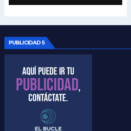
Kreplak , vacuna e ideología - Nicolás Kreplak con Jorge Gres
Kreplak ,qué vacunas llegarán al país - Nicolás Kreplak con Jorge Gres
Kreplak , cómo se darán los turnos para la vacunación - Nicolás Kreplak con Jorge Gres
PUBLICIDAD 5
Kreplak , la vacunación en contexto de cuidado - Nicolás Kreplak con Jorge Gres
Timerman : " Cristina está enojada" - Raúl Timerman con Jorge Gres
Timerman, sobre el velatorio de Maradona - Raúl Timerman con Jorge Gres
Timerman, sobre Formosa en cuanto a la pandemia - Raúl Timerman con Jorge Gres
Timerman ,llamativos datos sobre la grieta - Raúl Timerman con Jorge Gres
Timerman: " La gente esta buscando un cambio" - Raúl Timerman con Jorge Gres